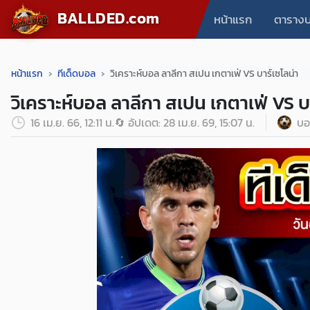
BALLDED.com
หน้าแรก
ตาราง
หน้าแรก
ทีเด็ดบอล
วิเคราะห์บอล ลาลีกา สเปน เกตาเฟ่ VS บาร์เซโลน่า
วิเคราะห์บอล ลาลีกา สเปน เกตาเฟ่ VS บ
16 เม.ย. 66, 12:11 น.
🔄 อัปเดต: 28 เม.ย. 69, 15:07 น.
บอ