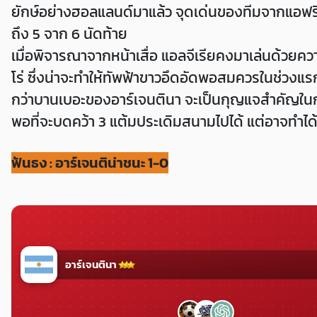
ยักษ์อย่างฮอลแลนด์มาแล้ว จุดเด่นของทีมจากแอฟริกา
ถึง 5 จาก 6 นัดท้าย
เมื่อพิจารณาจากหน้าเสื่อ แอลจีเรียคงมาเล่นด้วยความ
โร่ ซึ่งน่าจะทำให้ทัพฟ้าขาวอึดอัดพอสมควรในช่วงแร
กว่าบานเบอะของอาร์เจนตินา จะเป็นกุญแจสำคัญในก
พอที่จะบดคว้า 3 แต้มประเดิมสนามไปได้ แต่อาจทำไ
ฟันธง : อาร์เจนติน่าชนะ 1-0
อาร์เจนตินา