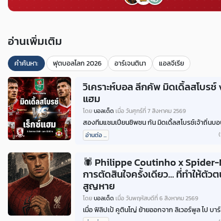
อ่านเพิ่มเติม
คำค้นหา:
ฟุตบอลโลก 2026
อาร์เจนตินา
แอลจีเรีย
วิเคราะห์บอล ลีกคัพ มิดเดิ้ลสโบรช์ v
แฮม
โดย
บอลเด็ด
เมื่อ วันศุกร์ที่ 7 สิงหาคม 2569
สองทีมแชมเปียนชิพชน กัน มิดเดิ้ลสโบรช์เจ้าถิ่นบอ
(
อ่านต่อ ...
🕷️ Philippe Coutinho x Spider
การตัดสินใจครั้งเดียว... ที่ทำให้ตัว
สูญหาย
โดย
บอลเด็ด
เมื่อ วันพฤหัสบดีที่ 6 สิงหาคม 2569
เมื่อ ฟิลิปเป้ คูตินโญ่ ย้ายออกจาก ลิเวอร์พูล ไป บาร์