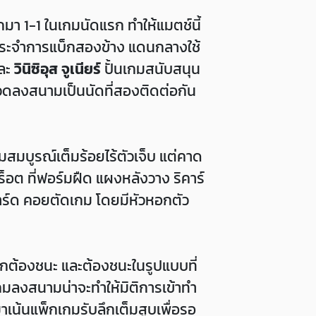
มา 1-1 ในเกมนัดแรก ทำให้แมตช์นี้
มาประจำการแบ็กสองข้าง แดนกลางใช้
และ
วินิซิอุส จูเนียร์
ปั้นเกมสนับสนุน
ชวดลงสนามเป็นนัดที่สองติดต่อกัน
มสมบูรณ์เต็มร้อยไร้ตัวเจ็บ แต่คาด
็อต ที่ฟอร์มฝืด แผงหลังวาง ริคาร์
การ์ด คอยตัดเกม โดยมีหัวหอกตัว
ากต้องชนะ และต้องชนะในรูปแบบที่
กมลงสนามน่าจะทำให้มิติการเข้าทำ
เน้นแพ็กเกมรับลึกเต็มสูบเพื่อรอ