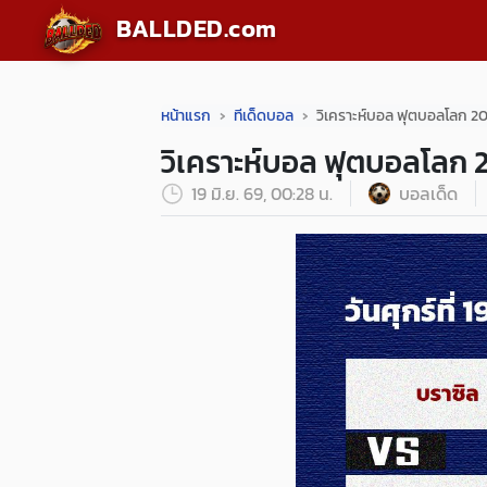
BALLDED.com
หน้าแรก
ทีเด็ดบอล
วิเคราะห์บอล ฟุตบอลโลก 20
วิเคราะห์บอล ฟุตบอลโลก 2
19 มิ.ย. 69, 00:28 น.
บอลเด็ด