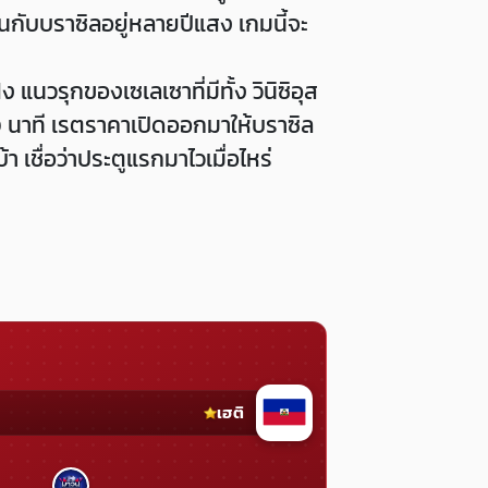
ับบราซิลอยู่หลายปีแสง เกมนี้จะ
รุกของเซเลเซาที่มีทั้ง วินิซิอุส
0 นาที เรตราคาเปิดออกมาให้บราซิล
 เชื่อว่าประตูแรกมาไวเมื่อไหร่
เฮติ