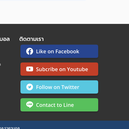
ตบอล
ติดตามเรา
ด
บอล ราคาบอล