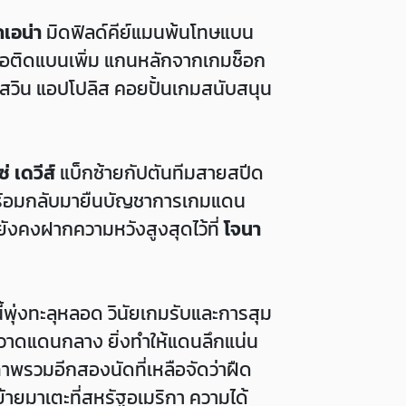
คเอน่า
มิดฟิลด์คีย์แมนพ้นโทษแบน
หรือติดแบนเพิ่ม แกนหลักจากเกมช็อก
ออสวิน แอปโปลิส คอยปั้นเกมสนับสนุน
่ เดวีส์
แบ็กซ้ายกัปตันทีมสายสปีด
ที่พร้อมกลับมายืนบัญชาการเกมแดน
ยังคงฝากความหวังสูงสุดไว้ที่
โจนา
้พุ่งทะลุหลอด วินัยเกมรับและการสุม
ดกวาดแดนกลาง ยิ่งทำให้แดนลึกแน่น
าพรวมอีกสองนัดที่เหลือจัดว่าฝืด
้ายมาเตะที่สหรัฐอเมริกา ความได้