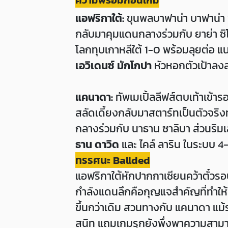
ความพร้อมก่อนเกม
แอฟริกาใต้:
ขุนพลบาฟาน่า บาฟาน่า ของ
กลับมาคุมแดนกลางร่วมกับ ยาย่า ซิโ
โลกทุบเกาหลีใต้ 1-0 พร้อมลุยต่อ แ
เอวิเดนซ์ มักโกปา
หัวหอกตัวเป้าลง
แคนาดา:
ทัพเมเปิ้ลลีฟส์ตบเท้าเข้า
สลัดเดี้ยงกลับมาสตาร์ทเป็นตัวจริงท
กลางร่วมกับ นาธาน ซาลิบา ส่วนริมเ
ธาน ดาวิด
และ ไคล์ ลาริน ในระบบ 4
ทรรศนะ Ballded
แอฟริกาใต้หักปากกาเซียนคว้าตั๋วรอ
กำลังแดนลึกคือกุญแจสำคัญที่ทำให้พ
ขึ้นกว่าเดิม สวนทางกับ แคนาดา แม
สนิท แถมเกมรุกยังพึ่งพาความสามารถ