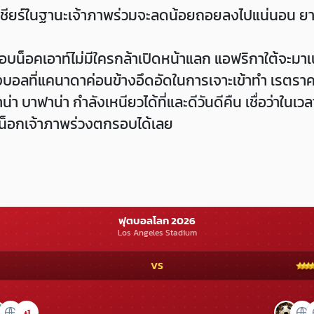
เชียร์ในฐานะเจ้าภาพร่วมจะลดน้อยถอยลงไปแน่นอน ยา
็อคเอาท์ไม่มีใครกล้าเปิดหน้าแลก แอฟริกาใต้จะมาเน
รงบอลที่แคนาดาค่อนข้างอึดอัดในการเจาะเข้าทำ เรตราค
่า บาฟาน่า กำลังเหนียวได้ที่และดีวันดีคืน เชื่อว่าใน
ับน็อกเจ้าภาพร่วงตกรอบได้เลย
ฟุตบอลโลก 2026
Los Angeles Stadium
VS
+1