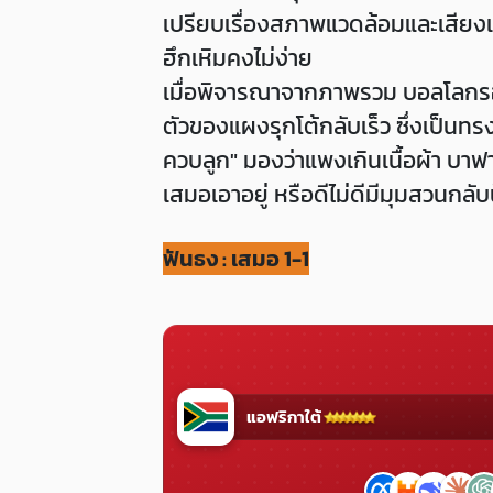
เปรียบเรื่องสภาพแวดล้อมและเสียง
ฮึกเหิมคงไม่ง่าย
เมื่อพิจารณาจากภาพรวม บอลโลกรอบน
ตัวของแผงรุกโต้กลับเร็ว ซึ่งเป็นท
ควบลูก" มองว่าแพงเกินเนื้อผ้า บาฟาน
เสมอเอาอยู่ หรือดีไม่ดีมีมุมสวนกล
ฟันธง : เสมอ 1-1
แอฟริกาใต้