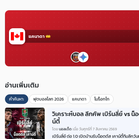
แคนาดา
อ่านเพิ่มเติม
คำค้นหา:
ฟุตบอลโลก 2026
แคนาดา
โมร็อกโก
วิเคราะห์บอล ลีกคัพ เบิร์นลี่ย์ vs น็
น์ตี้
โดย
บอลเด็ด
เมื่อ วันศุกร์ที่ 7 สิงหาคม 2569
เบิร์นลี่ย์ ต่อ 1.0 เปิดบ้านรับน็อตต์ส เคาน์ตี้ทีมลีกวันท