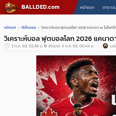
BALLDED.com
หน้าแรก
ตาราง
หน้าแรก
ทีเด็ดบอล
วิเคราะห์บอล ฟุตบอลโลก 2026 แคนาดา vs โมร็อกโ
วิเคราะห์บอล ฟุตบอลโลก 2026 แคนาดา
3 ก.ค. 69, 02:46 น.
🔄 อัปเดต: 4 ก.ค. 69, 00:44 น.
บอ