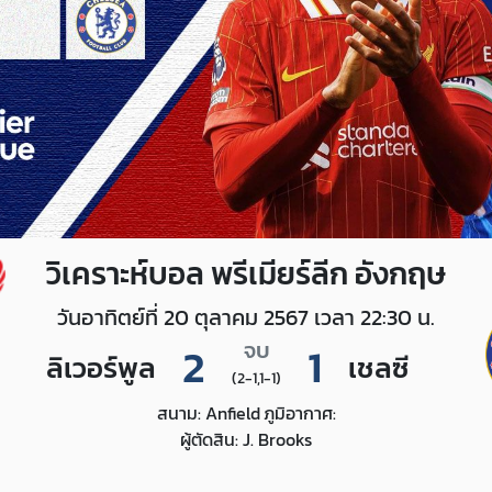
วิเคราะห์บอล พรีเมียร์ลีก อังกฤษ
วันอาทิตย์ที่ 20 ตุลาคม 2567 เวลา 22:30 น.
2
จบ
1
ลิเวอร์พูล
เชลซี
(2-1,1-1)
สนาม: Anfield
ภูมิอากาศ:
ผู้ตัดสิน: J. Brooks