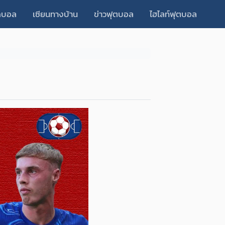
็ดบอล
เซียนทางบ้าน
ข่าวฟุตบอล
ไฮไลท์ฟุตบอล