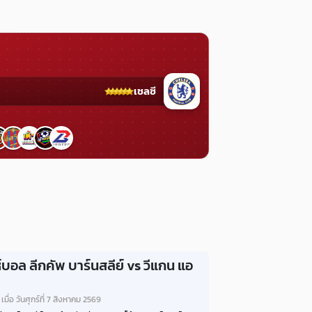
เชลซี
ห์บอล ลีกคัพ บาร์นสลีย์ vs วีแกน แอ
เมื่อ วันศุกร์ที่ 7 สิงหาคม 2569