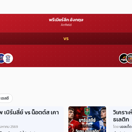
พรีเมียร์ลีก อังกฤษ
Anfield
VS
เชลซี
 เบิร์นลี่ย์ vs น็อตต์ส เคา
วิเคราะ
ธเลติก
7 สิงหาคม 2569
โดย
บอลเด็ด