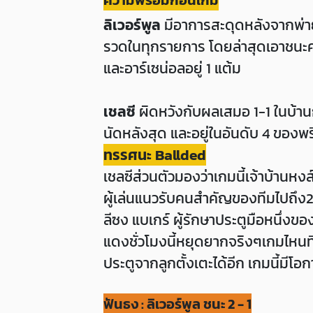
ความพร้อมก่อนเกม
ลิเวอร์พูล
มีอาการสะดุดหลังจากพ่าย
รวดในทุกรายการ โดยล่าสุดเอาชนะคริส
และอาร์เซน่อลอยู่ 1 แต้ม
เชลซี
ผิดหวังกับผลเสมอ 1-1 ในบ้านก
นัดหลังสุด และอยู่ในอันดับ 4 ของพร
ทรรศนะ Ballded
เชลซีส่วนตัวมองว่าเกมนี้เจ้าบ้านหงส
ผู้เล่นแนวรับคนสำคัญของทีมไปถึง
ลีซง แบเกร์ ผู้รักษาประตูมือหนึ่งขอ
แดงชั่วโมงนี้หยุดยากจริงๆเกมไหนที่
ประตูจากลูกตั้งเตะได้อีก เกมนี้มีโ
ฟันธง : ลิเวอร์พูล ชนะ 2 - 1