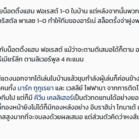
น็อตติ้งแฮม ฟอเรสต์ 1-0 ในบ้าน แต่หลังจากนั้นพวกเ
ตัล พาเลซ 1-0 ทำให้ทีมของอาร์เน่ สล็อตรั้งจ่าฝูงพรี
ับน็อตติ้งแฮม ฟอเรสต์ แม้ว่าจะตามตีเสมอได้ก็ตาม อย
ีเมียร์ลีก ตามลิเวอร์พูล 4 คะแนน
์แดงนอกจากได้เล่นในบ้านแล้วขุมกำลังผู้เล่นก็ค่อนข้าง
2คนทั้ง
มาร์ก กูกูเรยา
และ เวสลีย์ โฟฟานา จากการติดโ
งทีมไป แต่ก็มี
คีวีน เคลลิเฮอร์
เป็นตัวทดแทนได้อย่างยอ
กองหน้ายิงไม่ได้ก็มีกองหลังอย่าง อิบราฮิม่า โกนาเต้
อกาสสูงมากที่จะจบลงด้วยผลเสมอ แต่ส่วนตัวคิดว่าหงส์แ