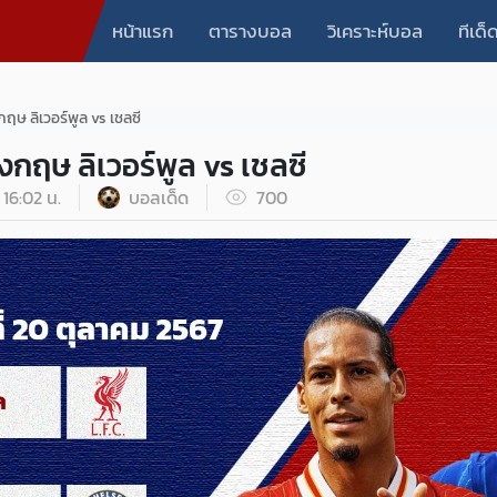
หน้าแรก
ตารางบอล
วิเคราะห์บอล
ทีเด
งกฤษ ลิเวอร์พูล vs เชลซี
ังกฤษ ลิเวอร์พูล vs เชลซี
 16:02 น.
บอลเด็ด
700