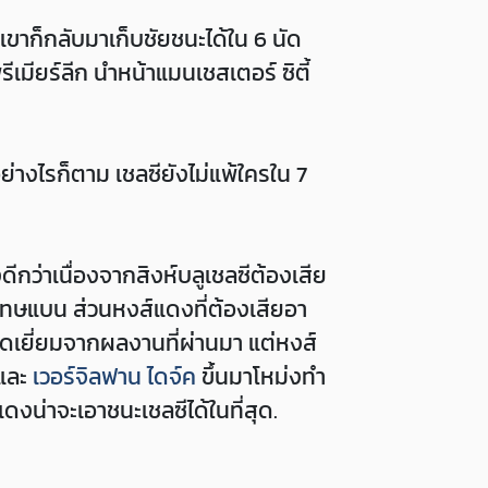
ขาก็กลับมาเก็บชัยชนะได้ใน 6 นัด
เมียร์ลีก นำหน้าแมนเชสเตอร์ ซิตี้
่างไรก็ตาม เชลซียังไม่แพ้ใครใน 7
ดีกว่าเนื่องจากสิงห์บลูเชลซีต้องเสีย
ทษแบน ส่วนหงส์แดงที่ต้องเสียอา
ดเยี่ยมจากผลงานที่ผ่านมา แต่หงส์
 และ
เวอร์จิลฟาน ไดจ์ค
ขึ้นมาโหม่งทำ
ดงน่าจะเอาชนะเชลซีได้ในที่สุด.