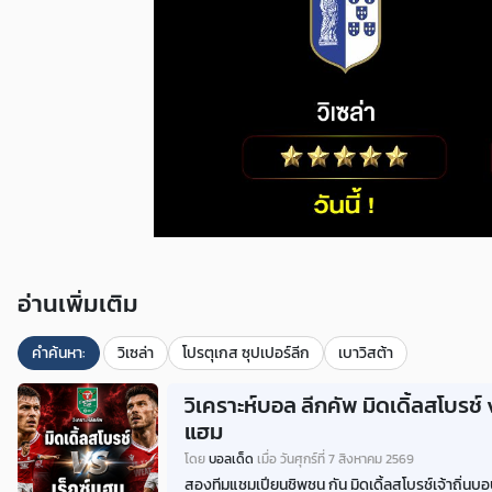
อ่านเพิ่มเติม
คำค้นหา:
วิเซล่า
โปรตุเกส ซุปเปอร์ลีก
เบาวิสต้า
วิเคราะห์บอล ลีกคัพ มิดเดิ้ลสโบรช์ v
แฮม
โดย
บอลเด็ด
เมื่อ วันศุกร์ที่ 7 สิงหาคม 2569
สองทีมแชมเปียนชิพชน กัน มิดเดิ้ลสโบรช์เจ้าถิ่นบอ