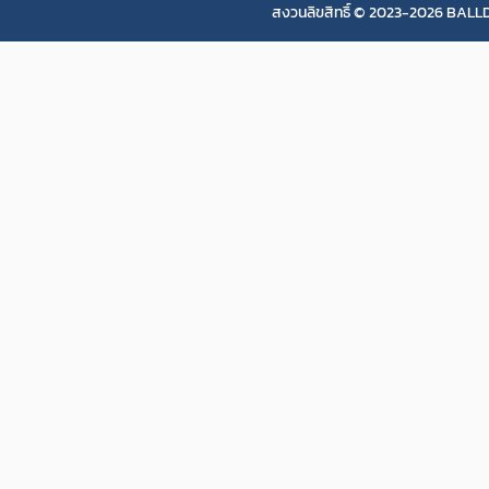
สงวนลิขสิทธิ์ © 2023-2026 BALLD