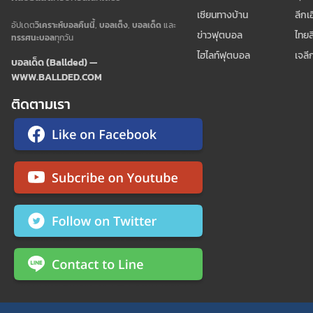
เซียนทางบ้าน
ลีกเ
อัปเดต
วิเคราะห์บอลคืนนี้
,
บอลเต็ง
,
บอลเด็ด
และ
ข่าวฟุตบอล
ไทยล
ทรรศนะบอล
ทุกวัน
ไฮไลท์ฟุตบอล
เจลี
บอลเด็ด (Ballded) —
WWW.BALLDED.COM
ติดตามเรา