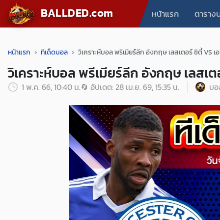
BALLDED.com
หน้าแรก
ตาราง
หน้าแรก
ทีเด็ดบอล
วิเคราะห์บอล พรีเมียร์ลีก อังกฤษ เลสเตอร์ ซิตี้ VS เ
วิเคราะห์บอล พรีเมียร์ลีก อังกฤษ เลสเตอ
1 พ.ค. 66, 10:40 น.
🔄 อัปเดต: 28 เม.ย. 69, 15:35 น.
บอ