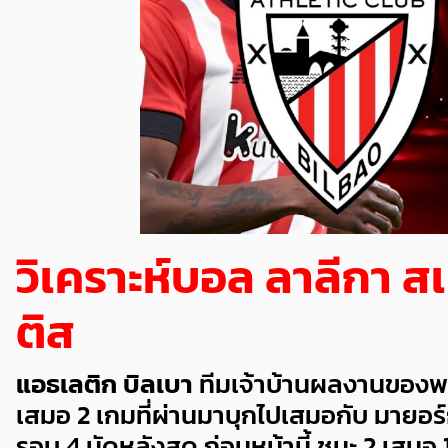
วิเคราะห์บอล ลาลีกา ส
ติส
แอธเลติก บิลเบา
ทีมเจ้าบ้านผลงานของพว
เสมอ 2 เกมที่ผ่านมาบุกไปเสมอกับ มายอร์
รอบ 4 นัดหลังสุด ก่อนหน้านี้ ชนะ 2 เสมอ 