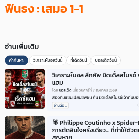
ฟันธง : เสมอ 1-1
อ่านเพิ่มเติม
คำค้นหา:
วิเคราะห์บอลวันนี้
ที่เด็ดวันนี้
บอลเด็ดวันนี้
วิเคราะห์บอล ลีกคัพ มิดเดิ้ลสโบรช์ v
แฮม
โดย
บอลเด็ด
เมื่อ วันศุกร์ที่ 7 สิงหาคม 2569
สองทีมแชมเปียนชิพชน กัน มิดเดิ้ลสโบรช์เจ้าถิ่นบอ
(
อ่านต่อ ...
🕷️ Philippe Coutinho x Spider
การตัดสินใจครั้งเดียว... ที่ทำให้ตัว
สูญหาย