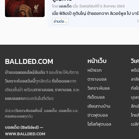
โดย
บอลเด็ด
เมื่อ วันพฤหัสบดีที่ 6 สิงหาคม 2569
เมื่อ ฟิลิปเป้ คูตินโญ่ ย้ายออกจาก ลิเวอร์พูล ไป บาร์
(
อ่านต่อ ...
BALLDED.COM
หน้าเว็บ
วิเ
หน้าแรก
พรีเ
บ้านบอลออนไลน์อันดับ 1
ของไทย ให้บริการ
ตารางบอล
ลาลี
วิเคราะห์บอลวันนี้
ทุกลีกดัง
ทีเด็ดบอล
จาก
วิเคราะห์บอล
กัลโช
เซียนชั้นนำ พร้อม
ตารางบอล
,
ราคาบอล
, และ
ทีเด็ดบอล
บุนเ
ผลบอลสด
ครบครันในที่เดียว
เซียนทางบ้าน
ลีกเ
อัปเดต
วิเคราะห์บอลคืนนี้
,
บอลเต็ง
,
บอลเด็ด
และ
ข่าวฟุตบอล
ไทยล
ทรรศนะบอล
ทุกวัน
ไฮไลท์ฟุตบอล
เจลี
บอลเด็ด (Ballded) —
WWW.BALLDED.COM