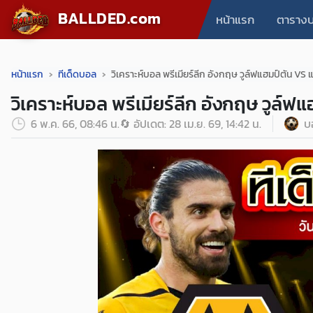
BALLDED.com
หน้าแรก
ตาราง
หน้าแรก
ทีเด็ดบอล
วิเคราะห์บอล พรีเมียร์ลีก อังกฤษ วูล์ฟแฮมป์ตัน VS แ
วิเคราะห์บอล พรีเมียร์ลีก อังกฤษ วูล์ฟ
6 พ.ค. 66, 08:46 น.
🔄 อัปเดต: 28 เม.ย. 69, 14:42 น.
บ