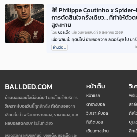
🕷️ Philippe Coutinho x Spider
การตัดสินใจครั้งเดียว... ที่ทำให้ตัว
สูญหาย
โดย
บอลเด็ด
เมื่อ วันพฤหัสบดีที่ 6 สิงหาคม 2569
เมื่อ ฟิลิปเป้ คูตินโญ่ ย้ายออกจาก ลิเวอร์พูล ไป บาร์
(
อ่านต่อ ...
BALLDED.COM
หน้าเว็บ
วิเ
หน้าแรก
พรีเ
บ้านบอลออนไลน์อันดับ 1
ของไทย ให้บริการ
ตารางบอล
ลาลี
วิเคราะห์บอลวันนี้
ทุกลีกดัง
ทีเด็ดบอล
จาก
วิเคราะห์บอล
กัลโช
เซียนชั้นนำ พร้อม
ตารางบอล
,
ราคาบอล
, และ
ทีเด็ดบอล
บุนเ
ผลบอลสด
ครบครันในที่เดียว
เซียนทางบ้าน
ลีกเ
อัปเดต
วิเคราะห์บอลคืนนี้
,
บอลเต็ง
,
บอลเด็ด
และ