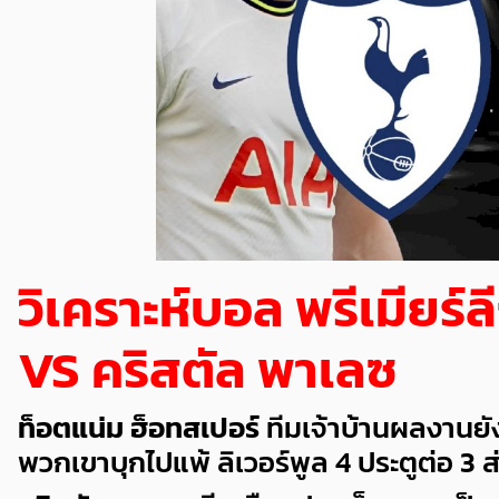
วิเคราะห์บอล พรีเมียร์
VS คริสตัล พาเลซ
ท็อตแน่ม ฮ็อทสเปอร์
ทีมเจ้าบ้านผลงานยัง
พวกเขาบุกไปแพ้ ลิเวอร์พูล 4 ประตูต่อ 3