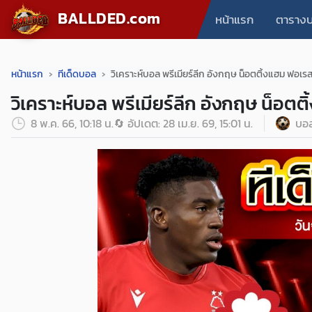
BALLDED.com
หน้าแรก
ตาราง
หน้าแรก
ทีเด็ดบอล
วิเคราะห์บอล พรีเมียร์ลีก อังกฤษ น็อตติ้งแฮม ฟอเร
วิเคราะห์บอล พรีเมียร์ลีก อังกฤษ น็อต
8 พ.ค. 66, 10:18 น.
🔄 อัปเดต: 28 เม.ย. 69, 15:01 น.
บอล