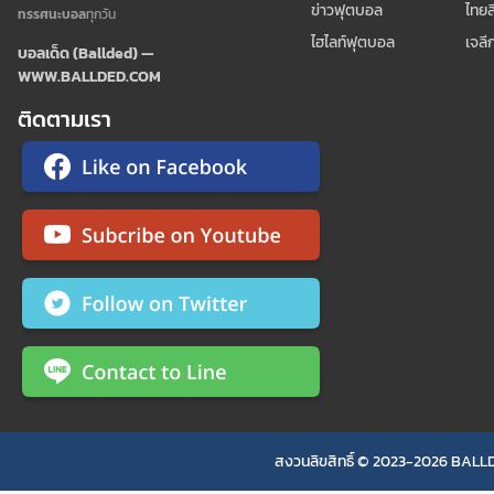
ข่าวฟุตบอล
ไทยล
ทรรศนะบอล
ทุกวัน
ไฮไลท์ฟุตบอล
เจลี
บอลเด็ด (Ballded) —
WWW.BALLDED.COM
ติดตามเรา
สงวนลิขสิทธิ์ © 2023-2026 BALLD