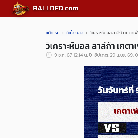
BALLDED.com
หน้าแรก
ทีเด็ดบอล
วิเคราะห์บอล ลาลีก้า เกตาเฟ
วิเคราะห์บอล ลาลีก้า เกตา
9 ธ.ค. 67, 12:14 น.
🔄 อัปเดต: 29 เม.ย. 69, 0