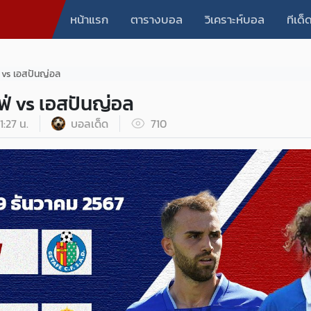
หน้าแรก
ตารางบอล
วิเคราะห์บอล
ทีเด
่ vs เอสปันญ่อล
เฟ่ vs เอสปันญ่อล
1:27 น.
บอลเด็ด
710