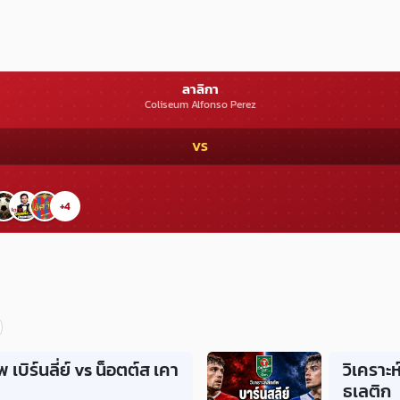
ลาลิกา
Coliseum Alfonso Perez
VS
+4
 เบิร์นลี่ย์ vs น็อตต์ส เคา
วิเคราะ
ธเลติก