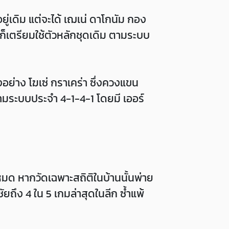
อยู่เดิม แต่จะได้ เฌเน่ ดาโกนัม กอง
็เตรียมใช้ตัวหลักชุดเดิม ตามระบบ
ย่าง โฆเซ่ กราเคร่า ซึ่งควงแขน
ตามระบบประจำ 4-1-4-1 โดยมี เออร์
มด หากวัดเฉพาะสถิติในบ้านนั้นพ่าย
ัยถึง 4 ใน 5 เกมล่าสุดในลีก ซ้ำแพ้