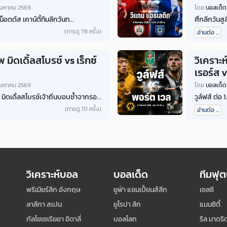
7 สิงหาคม 2569
โดย
บอลเด็ด
บน็อตต์ส เคาน์ตี้ทีมลีกวันท...
ศึกลีกวันสู
(การดู 78 ครั้ง)
อ่านต่อ ...
 มิดเดิ้ลสโบรช์ vs เร็กซ์
วิเคราะ
เรอร์ส 
7 สิงหาคม 2569
โดย
บอลเด็ด
ิดเดิ้ลสโบรช์เจ้าถิ่นบอบช้ำจากรอ...
วูล์ฟส์ ต่อ 
(การดู 111 ครั้ง)
อ่านต่อ ...
วิเคราะห์บอล
บอลเด็ด
ทีมฟุ
พรีเมียร์ลีก อังกฤษ
ยูฟ่า แชมเปี้ยนส์ลีก
เซลซี
ลาลีกา สเปน
ยูโรปา ลีก
แมนซิตี้
กัลโชเซเรียอา อิตาลี่
บอลโลก
รีล มาดริ