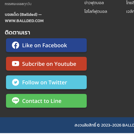
ข่าวฟุตบอล
ไทยล
ทรรศนะบอล
ทุกวัน
ไฮไลท์ฟุตบอล
เจลี
บอลเด็ด (Ballded) —
WWW.BALLDED.COM
ติดตามเรา
สงวนลิขสิทธิ์ © 2023-2026 BALLD