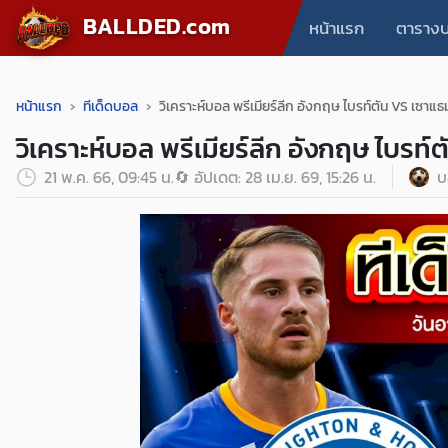
BALLDED.com
หน้าแรก
ตาราง
หน้าแรก
ทีเด็ดบอล
วิเคราะห์บอล พรีเมียร์ลีก อังกฤษ ไบรท์ตัน VS เซาแธ
วิเคราะห์บอล พรีเมียร์ลีก อังกฤษ ไบรท์
21 พ.ค. 66, 09:45 น.
🔄 อัปเดต: 28 เม.ย. 69, 15:26 น.
บ