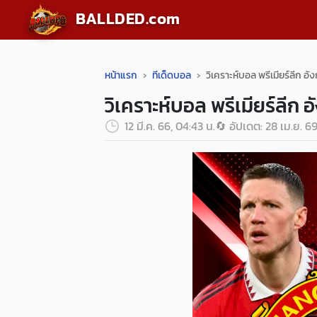
BALLDED.com
หน้าแรก
ทีเด็ดบอล
วิเคราะห์บอล พรีเมียร์ลีก อ
วิเคราะห์บอล พรีเมียร์ลีก
12 มี.ค. 66, 04:43 น.
🔄 อัปเดต: 28 เม.ย. 69