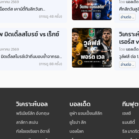
7 สิงหาคม 2569
โดย
บอลเด็ด
บน็อตต์ส เคาน์ตี้ทีมลีกวันท...
ศึกลีกวันสู
(การดู 48 ครั้ง)
อ่านต่อ ...
 มิดเดิ้ลสโบรช์ vs เร็กซ์
วิเคราะ
เรอร์ส 
7 สิงหาคม 2569
โดย
บอลเด็ด
ิดเดิ้ลสโบรช์เจ้าถิ่นบอบช้ำจากรอ...
วูล์ฟส์ ต่อ 
(การดู 88 ครั้ง)
อ่านต่อ ...
วิเคราะห์บอล
บอลเด็ด
ทีมฟุ
พรีเมียร์ลีก อังกฤษ
ยูฟ่า แชมเปี้ยนส์ลีก
เซลซี
ลาลีกา สเปน
ยูโรปา ลีก
แมนซิตี้
กัลโชเซเรียอา อิตาลี่
บอลโลก
รีล มาดริ