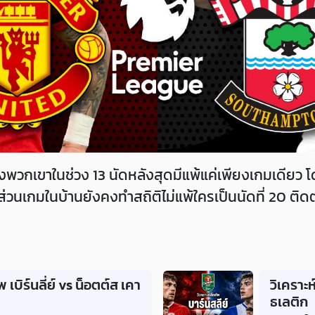
พวกเขาในช่วง 13 นัดหลังสุดมีแพ้แค่เพียงเกมเดียว โ
ีกส่วนเกมในบ้านยังคงทำสถิติไม่แพ้ใครเป็นนัดที่ 20 ติด
 เบิร์นลี่ย์ vs น็อตต์ส เคา
วิเคราะ
ธเลติก