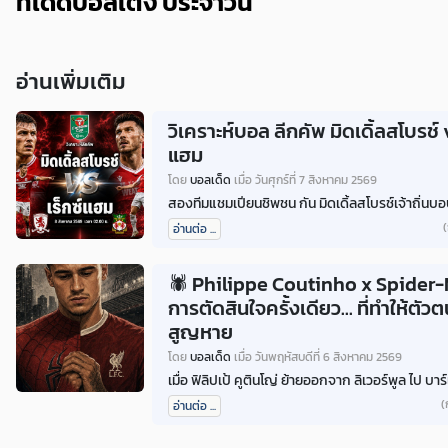
ทีเด็ดบอลเต็ง ประจำวัน
อ่านเพิ่มเติม
วิเคราะห์บอล ลีกคัพ มิดเดิ้ลสโบรช์ v
แฮม
โดย
บอลเด็ด
เมื่อ วันศุกร์ที่ 7 สิงหาคม 2569
สองทีมแชมเปียนชิพชน กัน มิดเดิ้ลสโบรช์เจ้าถิ่นบอ
(
อ่านต่อ ...
🕷️ Philippe Coutinho x Spider
การตัดสินใจครั้งเดียว... ที่ทำให้ตัว
สูญหาย
โดย
บอลเด็ด
เมื่อ วันพฤหัสบดีที่ 6 สิงหาคม 2569
เมื่อ ฟิลิปเป้ คูตินโญ่ ย้ายออกจาก ลิเวอร์พูล ไป บาร์
(
อ่านต่อ ...