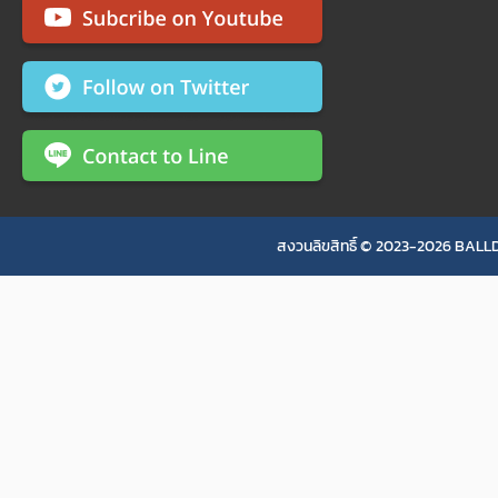
สงวนลิขสิทธิ์ © 2023-2026 BALLD