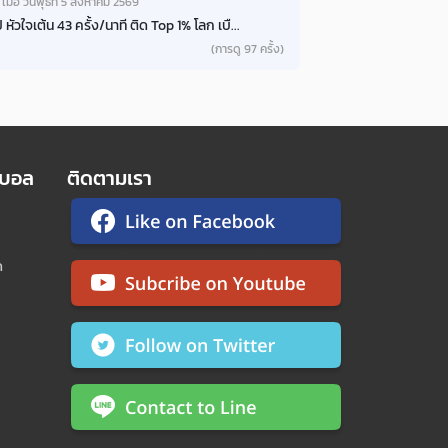
เมื่อ วันพุธที่ 5 สิงหาคม 2569
ปี หัวใจเต้น 43 ครั้ง/นาที ติด Top 1% โลก เบื...
(การดู 97 ครั้ง)
ตบอล
ติดตามเรา
ด