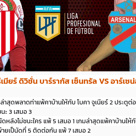
เมียร์ ดิวิชั่น บาร์รากัส เซ็นทรัล VS อาร์เซน
ล่าสุดพลาดท่าแพ้คาบ้านให้กับ โบคา จูเนียร์ 2 ประตูต
ชนะ 3 เสมอ 3
 นัดหลังไม่ชนะใคร แพ้ 5 เสมอ 1 เกมล่าสุดแพ้คาบ้านให้
ายเป็นัดที่ 5 ติดต่อกัน แพ้ 7 เสมอ 2