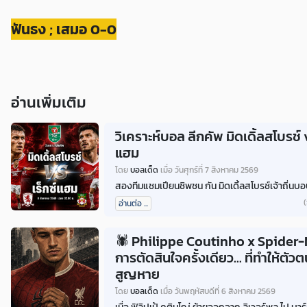
ฟันธง ; เสมอ 0-0
อ่านเพิ่มเติม
วิเคราะห์บอล ลีกคัพ มิดเดิ้ลสโบรช์ v
แฮม
โดย
บอลเด็ด
เมื่อ วันศุกร์ที่ 7 สิงหาคม 2569
สองทีมแชมเปียนชิพชน กัน มิดเดิ้ลสโบรช์เจ้าถิ่นบอ
(
อ่านต่อ ...
🕷️ Philippe Coutinho x Spider
การตัดสินใจครั้งเดียว... ที่ทำให้ตัว
สูญหาย
โดย
บอลเด็ด
เมื่อ วันพฤหัสบดีที่ 6 สิงหาคม 2569