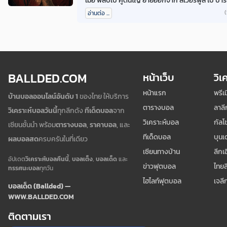
เมื่อ ฟิลิปเป้ คูตินโญ่ ย้ายออกจาก ลิเวอร์พูล ไป บาร์
(
อ่านต่อ ...
BALLDED.COM
หน้าเว็บ
วิเ
หน้าแรก
พรีเ
บ้านบอลออนไลน์อันดับ 1
ของไทย ให้บริการ
ตารางบอล
ลาลี
วิเคราะห์บอลวันนี้
ทุกลีกดัง
ทีเด็ดบอล
จาก
วิเคราะห์บอล
กัลโช
เซียนชั้นนำ พร้อม
ตารางบอล
,
ราคาบอล
, และ
ทีเด็ดบอล
บุนเ
ผลบอลสด
ครบครันในที่เดียว
เซียนทางบ้าน
ลีกเ
อัปเดต
วิเคราะห์บอลคืนนี้
,
บอลเต็ง
,
บอลเด็ด
และ
ข่าวฟุตบอล
ไทยล
ทรรศนะบอล
ทุกวัน
ไฮไลท์ฟุตบอล
เจลี
บอลเด็ด (Ballded) —
WWW.BALLDED.COM
ติดตามเรา