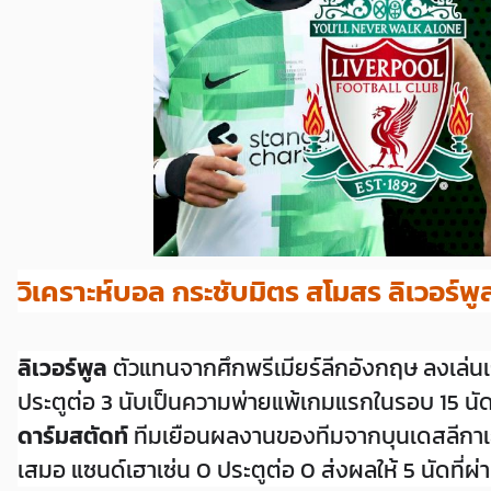
วิเคราะห์บอล กระชับมิตร สโมสร ลิเวอร์พู
ลิเวอร์พูล
ตัวแทนจากศึกพรีเมียร์ลีกอังกฤษ ลงเล่นเก
ประตูต่อ 3 นับเป็นความพ่ายแพ้เกมแรกในรอบ 15 นั
ดาร์มสตัดท์
ทีมเยือนผลงานของทีมจากบุนเดสลีกาเยอ
เสมอ แซนด์เฮาเซ่น 0 ประตูต่อ 0 ส่งผลให้ 5 นัดที่ผ