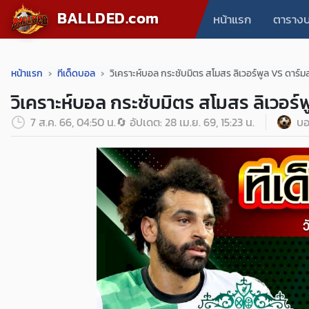
BALLDED.com
หน้าแรก
ตาราง
หน้าแรก
ทีเด็ดบอล
วิเคราะห์บอล กระชับมิตร สโมสร ลิเวอร์พูล VS ดาร์ม
วิเคราะห์บอล กระชับมิตร สโมสร ลิเวอร์
7 ส.ค. 66, 04:50 น.
🔄 อัปเดต: 28 เม.ย. 69, 15:23 น.
บอ