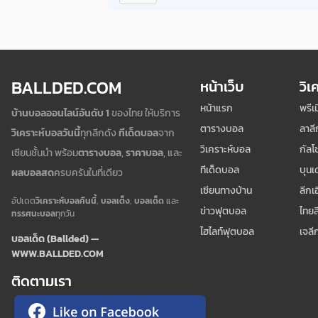
BALLDED.COM
หน้าเว็บ
วิเ
หน้าแรก
พรีเ
บ้านบอลออนไลน์อันดับ 1
ของไทย ให้บริการ
ตารางบอล
ลาลี
วิเคราะห์บอลวันนี้
ทุกลีกดัง
ทีเด็ดบอล
จาก
วิเคราะห์บอล
กัลโช
เซียนชั้นนำ พร้อม
ตารางบอล
,
ราคาบอล
, และ
ทีเด็ดบอล
บุนเ
ผลบอลสด
ครบครันในที่เดียว
เซียนทางบ้าน
ลีกเ
อัปเดต
วิเคราะห์บอลคืนนี้
,
บอลเต็ง
,
บอลเด็ด
และ
ข่าวฟุตบอล
ไทยล
ทรรศนะบอล
ทุกวัน
ไฮไลท์ฟุตบอล
เจลี
บอลเด็ด (Ballded) —
WWW.BALLDED.COM
ติดตามเรา