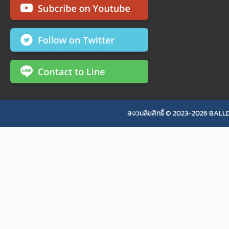
สงวนลิขสิทธิ์ © 2023-2026 BALLD