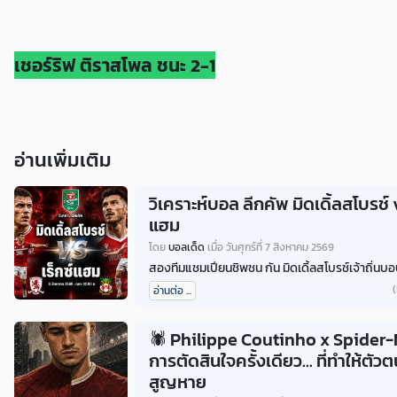
เชอร์ริฟ ติราสโพล ชนะ 2-1
อ่านเพิ่มเติม
วิเคราะห์บอล ลีกคัพ มิดเดิ้ลสโบรช์ v
แฮม
โดย
บอลเด็ด
เมื่อ วันศุกร์ที่ 7 สิงหาคม 2569
สองทีมแชมเปียนชิพชน กัน มิดเดิ้ลสโบรช์เจ้าถิ่นบอ
(
อ่านต่อ ...
🕷️ Philippe Coutinho x Spider
การตัดสินใจครั้งเดียว... ที่ทำให้ตัว
สูญหาย