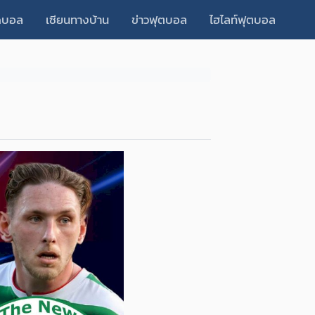
็ดบอล
เซียนทางบ้าน
ข่าวฟุตบอล
ไฮไลท์ฟุตบอล