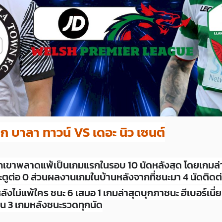
ลีก บาลา ทาวน์ VS เดอะ นิว เซนต์
กเขาพลาดแพ้เป็นเกมแรกในรอบ 10 นัดหลังสุด โดยเกมล
ประตูต่อ 0 ส่วนผลงานเกมในบ้านหลังจากที่ชนะมา 4 นัดติดต
งไม่แพ้ใคร ชนะ 6 เสมอ 1 เกมล่าสุดบุกภาชนะ ฮีเบอร์เนี่ยน ร
น 3 เกมหลังชนะรวดทุกนัด