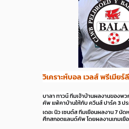
วิเคราะห์บอล เวลส์ พรีเมียร์
บาลา ทาวน์ ทีมเจ้าบ้านผลงานของพว
คัพ แพ้คาบ้านให้กับ ควีนส์ ปาร์ค 3 
เดอะ นิว เซนต์ส ทีมเยือนผลงาน 7 นัดหลั
ศึกสกอตแลนด์คัพ โดยผลงานเกมเยือ