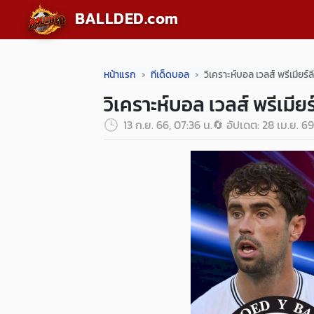
BALLDED.com
หน้าแรก
ทีเด็ดบอล
วิเคราะห์บอล เวลส์ พรีเมียร์
วิเคราะห์บอล เวลส์ พรีเมีย
13 ก.ย. 66, 07:36 น.
🔄 อัปเดต: 28 เม.ย. 69,