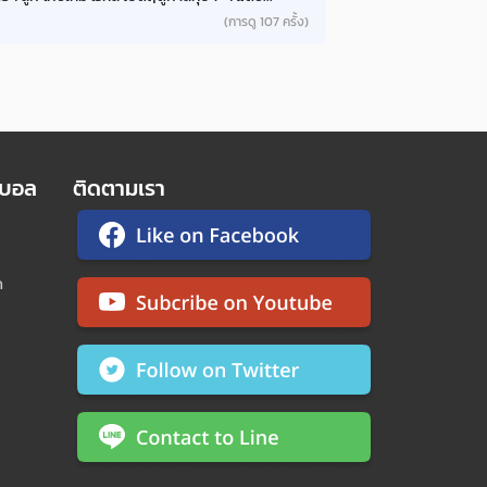
(การดู 107 ครั้ง)
ตบอล
ติดตามเรา
ด