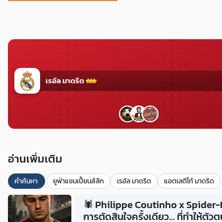
เรอัล มาดริด
อ่านเพิ่มเติม
คำค้นหา:
ยูฟ่าแชมเปี้ยนส์ลีก
เรอัล มาดริด
แอตเลติโก้ มาดริด
🕷️ Philippe Coutinho x Spider
การตัดสินใจครั้งเดียว... ที่ทำให้ตัว