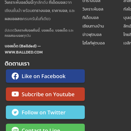
ตารางบอล
ลาลี
วิเคราะห์บอลวันนี้
ทุกลีกดัง
ทีเด็ดบอล
จาก
วิเคราะห์บอล
กัลโช
เซียนชั้นนำ พร้อม
ตารางบอล
,
ราคาบอล
, และ
ทีเด็ดบอล
บุนเ
ผลบอลสด
ครบครันในที่เดียว
เซียนทางบ้าน
ลีกเ
อัปเดต
วิเคราะห์บอลคืนนี้
,
บอลเต็ง
,
บอลเด็ด
และ
ข่าวฟุตบอล
ไทยล
ทรรศนะบอล
ทุกวัน
ไฮไลท์ฟุตบอล
เจลี
บอลเด็ด (Ballded) —
WWW.BALLDED.COM
ติดตามเรา