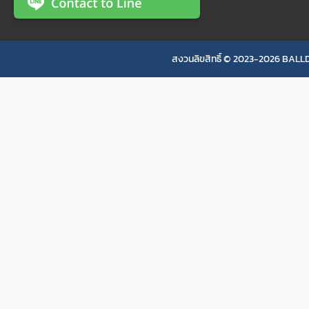
สงวนลิขสิทธิ์ © 2023-2026 BALLD