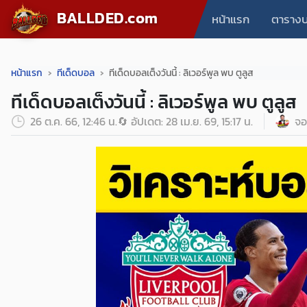
BALLDED.com
หน้าแรก
ตาราง
หน้าแรก
ทีเด็ดบอล
ทีเด็ดบอลเต็งวันนี้ : ลิเวอร์พูล พบ ตูลูส
ทีเด็ดบอลเต็งวันนี้ : ลิเวอร์พูล พบ ตูลูส
26 ต.ค. 66, 12:46 น.
🔄 อัปเดต: 28 เม.ย. 69, 15:17 น.
จอ