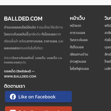
BALLDED.COM
หน้าเว็บ
วิเ
หน้าแรก
พรีเ
บ้านบอลออนไลน์อันดับ 1
ของไทย ให้บริการ
ตารางบอล
ลาลี
วิเคราะห์บอลวันนี้
ทุกลีกดัง
ทีเด็ดบอล
จาก
วิเคราะห์บอล
กัลโช
เซียนชั้นนำ พร้อม
ตารางบอล
,
ราคาบอล
, และ
ทีเด็ดบอล
บุนเ
ผลบอลสด
ครบครันในที่เดียว
เซียนทางบ้าน
ลีกเ
อัปเดต
วิเคราะห์บอลคืนนี้
,
บอลเต็ง
,
บอลเด็ด
และ
ข่าวฟุตบอล
ไทยล
ทรรศนะบอล
ทุกวัน
ไฮไลท์ฟุตบอล
เจลี
บอลเด็ด (Ballded) —
WWW.BALLDED.COM
ติดตามเรา