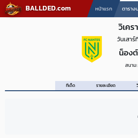
BALLDED.com
หน้าแรก
ตาราง
วิเคร
วันเสาร์
น็องต์
สนาม:
ทีเด็ด
รายละเอียด