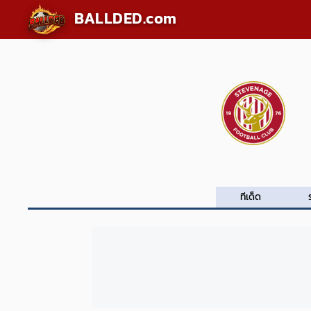
BALLDED.com
ทีเด็ด