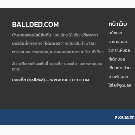
BALLDED.COM
หน้าเว็บ
หน้าแรก
บ้านบอลออนไลน์อันดับ 1
ของไทย ให้บริการ
วิเคราะห์
ตารางบอล
บอลวันนี้
ทุกลีกดัง
ทีเด็ดบอล
จากเซียนชั้นนำ พร้อม
วิเคราะห์บอล
ตารางบอล
,
ราคาบอล
, และ
ผลบอลสด
ครบครันในที่เดียว
ทีเด็ดบอล
อัปเดต
วิเคราะห์บอลคืนนี้
,
บอลเต็ง
,
บอลเด็ด
และ
ทรรศนะบอล
เซียนทางบ้าน
ทุกวัน
ข่าวฟุตบอล
บอลเด็ด (Ballded) — WWW.BALLDED.COM
ไฮไลท์ฟุตบอล
สงวนลิขสิท