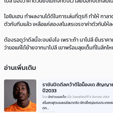
โปลี มองว่าค่าตัวนี้ยังไม่ถึงที่ตั้งไว้ เลยบอกปัดกลับ
โอซิมเฮน ทำผลงานได้ดีในการเล่นที่ตุรกี ทำให้ กาล
ตัวกับทีมแล้ว เหลือแค่สองสโมสรเจรจาค่าตัวกันให้ล
ต้องรอดูว่าดีลนี้จะจบยังไง เพราะถ้า นาโปลี ยืนรา
ว่าขอแค่ได้ย้ายจากนาโปลี เขาพร้อมลุยเต็มที่ในลีกไหน
อ่านเพิ่มเติม
ราชันปิดดีลคว้าดิโอม็องเด สัญญา
ปี2033
โดย
นักข่าวบอลเด็ด
เมื่อ วันพฤหัสบดีที่ 6 สิงหาคม 2569
สโมสรฟุตบอลเรอัลมาดริด ยักษ์ใหญ่แห่งประเทศสเ
ตก...