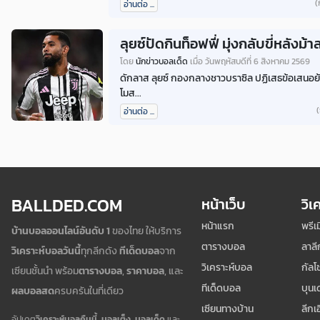
(
อ่านต่อ ...
ลุยซ์ปัดกินท็อฟฟี่ มุ่งกลับขี่หลังม้
โดย
นักข่าวบอลเด็ด
เมื่อ วันพฤหัสบดีที่ 6 สิงหาคม 2569
ดักลาส ลุยซ์ กองกลางชาวบราซิล ปฏิเสธข้อเสนอย
โมส...
(
อ่านต่อ ...
BALLDED.COM
หน้าเว็บ
วิเ
หน้าแรก
พรีเ
บ้านบอลออนไลน์อันดับ 1
ของไทย ให้บริการ
ตารางบอล
ลาลี
วิเคราะห์บอลวันนี้
ทุกลีกดัง
ทีเด็ดบอล
จาก
วิเคราะห์บอล
กัลโช
เซียนชั้นนำ พร้อม
ตารางบอล
,
ราคาบอล
, และ
ทีเด็ดบอล
บุนเ
ผลบอลสด
ครบครันในที่เดียว
เซียนทางบ้าน
ลีกเ
อัปเดต
วิเคราะห์บอลคืนนี้
,
บอลเต็ง
,
บอลเด็ด
และ