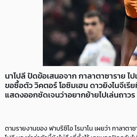
นาโปลี ปัดข้อเสนอจาก กาลาตาซาราย ไปแบบ
ขอซื้อตัว วิคตอร์ โอซิมเฮน ดาวยิงไนจีเรี
แสดงออกชัดเจนว่าอยากย้ายไปเล่นถาวร
ตามรายงานของ ฟาบริซิโอ โรมาโน เผยว่า กาลาตาซารา