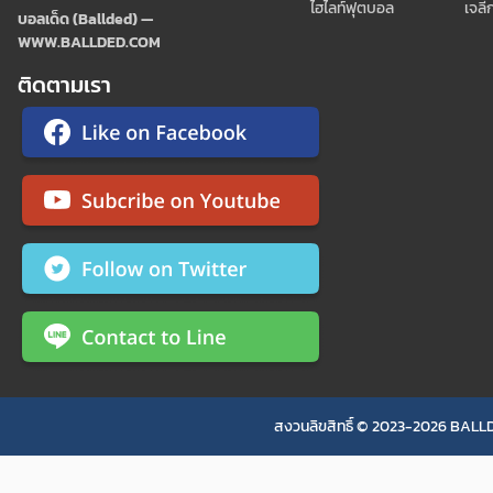
ไฮไลท์ฟุตบอล
เจลี
บอลเด็ด (Ballded) —
WWW.BALLDED.COM
ติดตามเรา
สงวนลิขสิทธิ์ © 2023-2026 BALLD