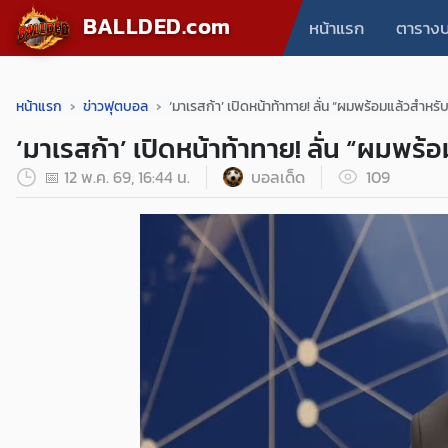
BALLDED.com
หน้าแรก
ตาราง
หน้าแรก
ข่าวฟุตบอล
‘มาเรสก้า’ เปิดหน้าท้าทาย! ลั่น “ผมพร้อมแล้วสำหร
‘มาเรสก้า’ เปิดหน้าท้าทาย! ลั่น “ผมพร
📅 12 พ.ค. 69, 16:44 น.
บอลเด็ด
109