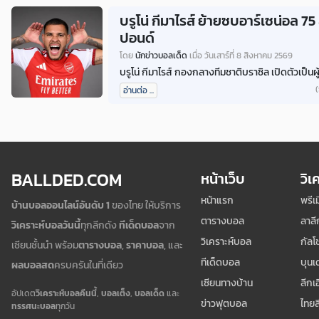
บรูโน่ กีมาไรส์ ย้ายซบอาร์เซน่อล 75
ปอนด์
โดย
นักข่าวบอลเด็ด
เมื่อ วันเสาร์ที่ 8 สิงหาคม 2569
บรูโน่ กีมาไรส์ กองกลางทีมชาติบราซิล เปิดตัวเป็นผู้
(
อ่านต่อ ...
BALLDED.COM
หน้าเว็บ
วิเ
หน้าแรก
พรีเ
บ้านบอลออนไลน์อันดับ 1
ของไทย ให้บริการ
ตารางบอล
ลาลี
วิเคราะห์บอลวันนี้
ทุกลีกดัง
ทีเด็ดบอล
จาก
วิเคราะห์บอล
กัลโช
เซียนชั้นนำ พร้อม
ตารางบอล
,
ราคาบอล
, และ
ทีเด็ดบอล
บุนเ
ผลบอลสด
ครบครันในที่เดียว
เซียนทางบ้าน
ลีกเ
อัปเดต
วิเคราะห์บอลคืนนี้
,
บอลเต็ง
,
บอลเด็ด
และ
ข่าวฟุตบอล
ไทยล
ทรรศนะบอล
ทุกวัน