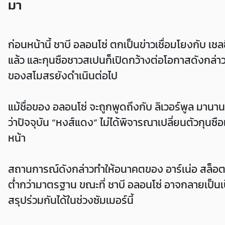
มา
ก่อนหน้านี้ ชาบี อลอนโซ่ ตกเป็นข่าวเชื่อมโยงกับ เช
แล้ว และกุนซือชาวสเปนก็เปิดกว้างต่อโอกาสดังกล่า
ของสโมสรยังดำเนินต่อไป
แม้ชื่อของ อลอนโซ่ จะถูกพูดถึงกับ ลิเวอร์พูล มาน
ว่าปัจจุบัน “หงส์แดง” ไม่ได้พิจารณาเปลี่ยนตัวกุนซือ
หน้า
สถานการณ์ดังกล่าวทำให้อนาคตของ อาร์เน่อ สล็อต ย
ต่ำกว่ามาตรฐาน ขณะที่ ชาบี อลอนโซ่ อาจกลายเป็
สรุปร่วมกันได้ในช่วงซัมเมอร์นี้