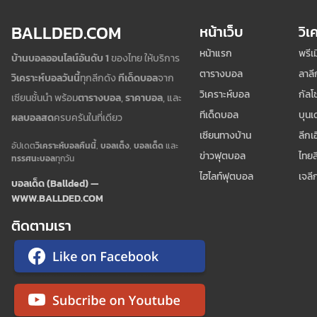
BALLDED.COM
หน้าเว็บ
วิเ
หน้าแรก
พรีเ
บ้านบอลออนไลน์อันดับ 1
ของไทย ให้บริการ
ตารางบอล
ลาลี
วิเคราะห์บอลวันนี้
ทุกลีกดัง
ทีเด็ดบอล
จาก
วิเคราะห์บอล
กัลโช
เซียนชั้นนำ พร้อม
ตารางบอล
,
ราคาบอล
, และ
ทีเด็ดบอล
บุนเ
ผลบอลสด
ครบครันในที่เดียว
เซียนทางบ้าน
ลีกเ
อัปเดต
วิเคราะห์บอลคืนนี้
,
บอลเต็ง
,
บอลเด็ด
และ
ข่าวฟุตบอล
ไทยล
ทรรศนะบอล
ทุกวัน
ไฮไลท์ฟุตบอล
เจลี
บอลเด็ด (Ballded) —
WWW.BALLDED.COM
ติดตามเรา