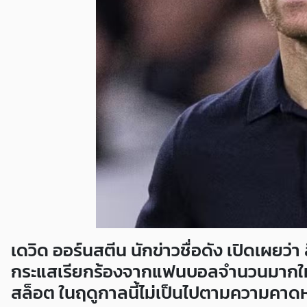
เดวิด ออร์นสตีน นักข่าวชื่อดัง เปิดเผยว่
กระแสเรียกร้องจากแฟนบอลจำนวนมากให้น
สล็อต ในฤดูกาลนี้ไม่เป็นไปตามความคาด