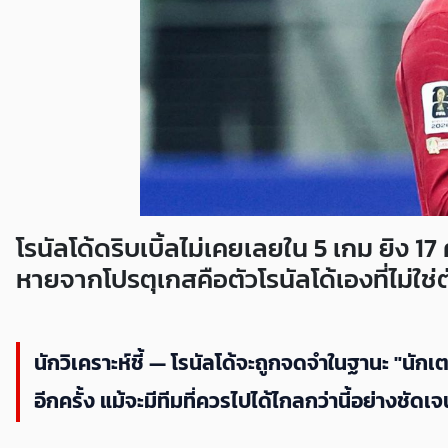
โรนัลโด้ดริบเบิ้ลไม่เคยเลยใน 5 เกม ยิง 17 ค
หายจากโปรตุเกสคือตัวโรนัลโด้เองที่ไม่ใช่
นักวิเคราะห์ชี้ — โรนัลโด้จะถูกจดจำในฐานะ "นักเ
อีกครั้ง แม้จะมีทีมที่ควรไปได้ไกลกว่านี้อย่างชัดเจ