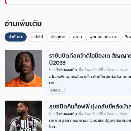
อ่านเพิ่มเติม
คำค้นหา:
โรนัลโด้
โปรตุเกส
สเปน
ฟุตบอลโลก2026
วิเ
ราชันปิดดีลคว้าดิโอม็องเด สัญญา
ปี2033
โดย
นักข่าวบอลเด็ด
เมื่อ วันพฤหัสบดีที่ 6 สิงหาคม 2569
สโมสรฟุตบอลเรอัลมาดริด ยักษ์ใหญ่แห่งประเทศสเ
ตก...
(
อ่านต่อ ...
ลุยซ์ปัดกินท็อฟฟี่ มุ่งกลับขี่หลังม้
โดย
นักข่าวบอลเด็ด
เมื่อ วันพฤหัสบดีที่ 6 สิงหาคม 2569
ดักลาส ลุยซ์ กองกลางชาวบราซิล ปฏิเสธข้อเสนอย
โมส...