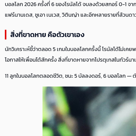
บอลโลก 2026 ครั้งที่ 6 ของโรนัลโด้ จบลงด้วยสกอร์ 0-1 จา
แฟร์นานเดส, ชูเอา เนเวส, วิตินญ่า และอีกหลายรายที่ล้วนดา
สิ่งที่ขาดหาย คือตัวเขาเอง
นักวิเคราะห์ชี้ว่าตลอด 5 เกมในบอลโลกครั้งนี้ โรนัลโด้ไม่เคย
โอกาสให้เพื่อนได้สักครั้ง สิ่งที่ขาดหายจากโปรตุเกสในทัวร์นาเม
11 ลูกในบอลโลกตลอดชีวิต, ชนะ 5 บัลลงดอร์, 6 บอลโลก — ตัวเลข