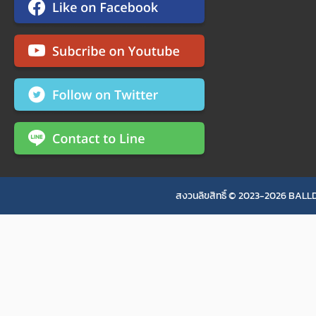
สงวนลิขสิทธิ์ © 2023-2026 BALLD