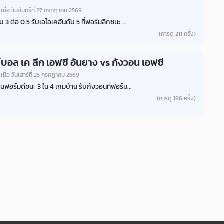
เมื่อ วันจันทร์ที่ 27 กรกฎาคม 2569
บ 3 ต่อ 0.5 รับเอไอเคอันดับ 5 ที่ฟอร์มลีกชนะ ...
(การดู 211 ครั้ง)
ห์บอล เค ลีก เอฟซี อันยาง vs กังวอน เอฟซี
เมื่อ วันเสาร์ที่ 25 กรกฎาคม 2569
ิ่นฟอร์มดีชนะ 3 ใน 4 เกมบ้าน รับกังวอนที่ฟอร์ม...
(การดู 186 ครั้ง)