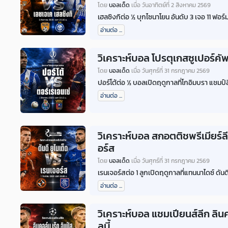
โดย
บอลเด็ด
เมื่อ วันอาทิตย์ที่ 2 สิงหาคม 2569
เฮลซิงกิต่อ ½ บุกไซนาโยน อันดับ 3 เจอ 11 ฟอร์มห
อ่านต่อ ...
วิเคราะห์บอล โปรตุเกสซูเปอร์คัพ 
โดย
บอลเด็ด
เมื่อ วันศุกร์ที่ 31 กรกฎาคม 2569
ปอร์โต้ต่อ ½ บอลเปิดฤดูกาลที่โกอิมบรา แชมป์ล
อ่านต่อ ...
วิเคราะห์บอล สกอตติชพรีเมียร์ลี
อร์ส
โดย
บอลเด็ด
เมื่อ วันศุกร์ที่ 31 กรกฎาคม 2569
เรนเจอร์สต่อ 1 ลูกเปิดฤดูกาลที่แทนนาไดซ์ ดันดีม
อ่านต่อ ...
วิเคราะห์บอล แชมเปียนส์ลีก ลินค
ลบี้