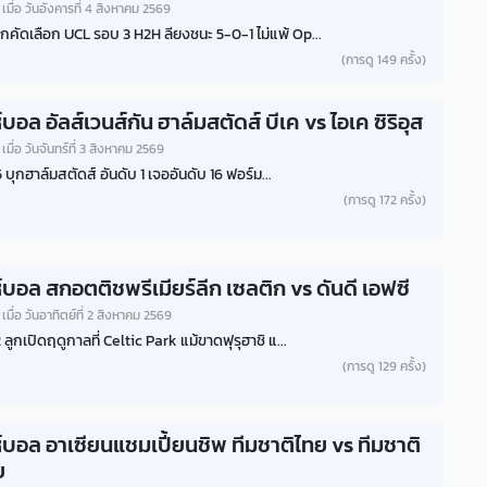
เมื่อ วันอังคารที่ 4 สิงหาคม 2569
กคัดเลือก UCL รอบ 3 H2H ลียงชนะ 5-0-1 ไม่แพ้ Op...
(การดู 149 ครั้ง)
์บอล อัลส์เวนส์กัน ฮาล์มสตัดส์ บีเค vs ไอเค ซิริอุส
เมื่อ วันจันทร์ที่ 3 สิงหาคม 2569
.5 บุกฮาล์มสตัดส์ อันดับ 1 เจออันดับ 16 ฟอร์ม...
(การดู 172 ครั้ง)
ห์บอล สกอตติชพรีเมียร์ลีก เซลติก vs ดันดี เอฟซี
เมื่อ วันอาทิตย์ที่ 2 สิงหาคม 2569
 ลูกเปิดฤดูกาลที่ Celtic Park แม้ขาดฟุรุฮาชิ แ...
(การดู 129 ครั้ง)
ห์บอล อาเซียนแชมเปี้ยนชิพ ทีมชาติไทย vs ทีมชาติ
ย