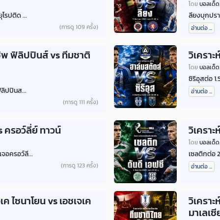
โดย
บอลเด็ด
ุโรปติด ...
ลียงบุกปรา
(การดู 109 ครั้ง)
อ่านต่อ ...
พ ฟิลิปปินส์ vs ทีมชาติ
วิเคราะห
โดย
บอลเด็ด
ซิริอุสต่อ 1
ิลิปปินส...
อ่านต่อ ...
(การดู 111 ครั้ง)
 ครอว์ลี่ย์ ทาวน์
วิเคราะ
โดย
บอลเด็ด
เจอครอว์ลี...
เซลติกต่อ 2
(การดู 123 ครั้ง)
อ่านต่อ ...
จเค ไซนาโยน vs เอชเจเค
วิเคราะ
มาเลเซี