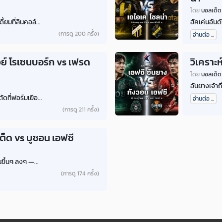
โดย
บอลเด็ด
ยมที่ลินคอล์...
ฮัคเค่นอันดั
(การดู 200 ครั้ง)
อ่านต่อ ...
เวย์ โรเซนบอร์ก vs เฟรด
วิเคราะ
โดย
บอลเด็ด
อันยางเจ้าถ
ที่ฟอร์มเยือ...
อ่านต่อ ...
(การดู 211 ครั้ง)
เต็ด vs บูชอน เอฟซี
นขึ้นๆ ลงๆ —...
(การดู 174 ครั้ง)