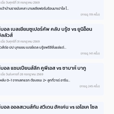
เมื่อ วันศุกร์ที่ 31 กรกฎาคม 2569
็ดเจ้าบ้านราชมังคลา มาเลเซียฟอร์มร้อนมาเปาโล โ...
(การดู 119 ครั้ง)
์บอล เบลเยียมซูเปอร์คัพ คลับ บรู้ช vs ยูนิอ็อน
ิลลัวส์
เมื่อ วันศุกร์ที่ 31 กรกฎาคม 2569
วส์ต่อ ปป บุกแยน เบรย์เดล บรู้ชพรีซีซั่นแย่แต่...
(การดู 141 ครั้ง)
ห์บอล แชมเปียนส์ลีก คูพีเอส vs ซาบาห์ บากู
เมื่อ วันอังคารที่ 28 กรกฎาคม 2569
ลัง 0-1 จากเลกแรก ต้องชนะ 2+ ลูกที่วาเร่ อารีน...
(การดู 245 ครั้ง)
ห์บอล ออลสเวนส์กัน สวีเดน ฮัคเค่น vs เอไอเค โซล