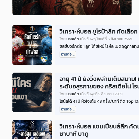
วิเคราะห์บอล ยูโรป้าลีก คัดเลือ
โดย
บอลเด็ด
เมื่อ วันพฤหัสบดีที่ 6 สิงหาคม 2569
ซัลซ์บวร์กต่อ 1 ลูก โค้ชใหม่ โรห์ล เปิดฤดูกาลทุบ
อ่านต่อ ...
อายุ 41 ปี ยังวิ่งพล่านเต็มสนาม!
ระดับอสูรกายของ คริสเตียโน่ โรน
โดย
บอลเด็ด
เมื่อ วันพุธที่ 5 สิงหาคม 2569
โรนัลโด้ 41 ปี หัวใจเต้น 43 ครั้ง/นาที ติด Top 1% 
อ่านต่อ ...
วิเคราะห์บอล แชมเปียนส์ลีก คัดเ
ซาบาห์ บากู