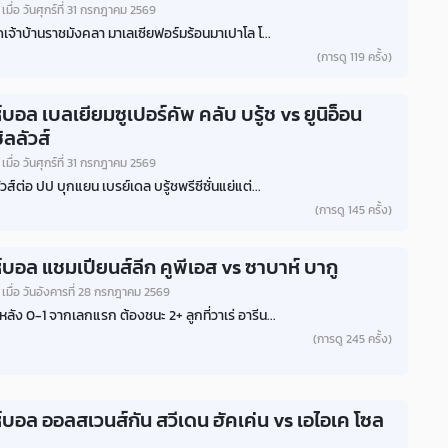
เมื่อ วันศุกร์ที่ 31 กรกฎาคม 2569
็ดเจ้าบ้านราชมังคลา มาเลเซียฟอร์มร้อนมาเปาโล โ...
(การดู 119 ครั้ง)
์บอล เบลเยียมซูเปอร์คัพ คลับ บรู้ช vs ยูนิอ็อน
ิลลัวส์
เมื่อ วันศุกร์ที่ 31 กรกฎาคม 2569
วส์ต่อ ปป บุกแยน เบรย์เดล บรู้ชพรีซีซั่นแย่แต่...
(การดู 145 ครั้ง)
ห์บอล แชมเปียนส์ลีก คูพีเอส vs ซาบาห์ บากู
เมื่อ วันอังคารที่ 28 กรกฎาคม 2569
ลัง 0-1 จากเลกแรก ต้องชนะ 2+ ลูกที่วาเร่ อารีน...
(การดู 245 ครั้ง)
ห์บอล ออลสเวนส์กัน สวีเดน ฮัคเค่น vs เอไอเค โซล