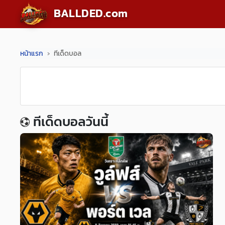
BALLDED.com
หน้าแรก
ทีเด็ดบอล
ทีเด็ดบอลวันนี้