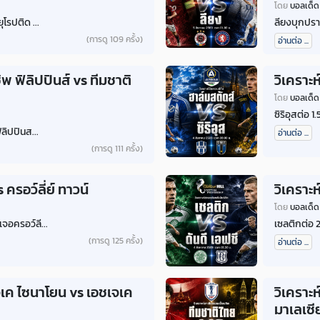
โดย
บอลเด็ด
ุโรปติด ...
ลียงบุกปรา
(การดู 109 ครั้ง)
อ่านต่อ ...
พ ฟิลิปปินส์ vs ทีมชาติ
วิเคราะห
โดย
บอลเด็ด
ซิริอุสต่อ 1
ิลิปปินส...
อ่านต่อ ...
(การดู 111 ครั้ง)
 ครอว์ลี่ย์ ทาวน์
วิเคราะ
โดย
บอลเด็ด
เจอครอว์ลี...
เซลติกต่อ 2
(การดู 125 ครั้ง)
อ่านต่อ ...
จเค ไซนาโยน vs เอชเจเค
วิเคราะ
มาเลเซี