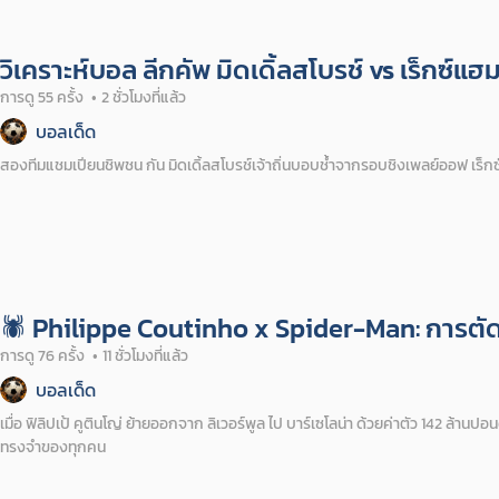
วิเคราะห์บอล ลีกคัพ มิดเดิ้ลสโบรช์ vs เร็กซ์แฮ
การดู 55 ครั้ง
2 ชั่วโมงที่แล้ว
บอลเด็ด
สองทีมแชมเปียนชิพชน กัน มิดเดิ้ลสโบรช์เจ้าถิ่นบอบช้ำจากรอบชิงเพลย์ออฟ เร็กซ์แ
🕷️ Philippe Coutinho x Spider-Man: การตัดสิ
การดู 76 ครั้ง
11 ชั่วโมงที่แล้ว
บอลเด็ด
เมื่อ ฟิลิปเป้ คูตินโญ่ ย้ายออกจาก ลิเวอร์พูล ไป บาร์เซโลน่า ด้วยค่าตัว 142 ล้า
ทรงจำของทุกคน