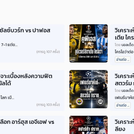
ก ซัลซ์บวร์ก vs ปาฟอส
วิเคราะห
เตีย ไคร
 7-1 แต่ข...
โดย
บอลเด็ด
ไครโอว่าต่อ
(การดู 107 ครั้ง)
อ่านต่อ ...
 เจาะเบื้องหลังความฟิต
วิเคราะ
ัลโด้
สตวร์ม
โดย
บอลเด็ด
โลก เบื...
เฟเนร์บาห์เช
(การดู 103 ครั้ง)
อ่านต่อ ...
ลือก อาร์ฮุส เอจีเอฟ vs
วิเคราะ
ลียง