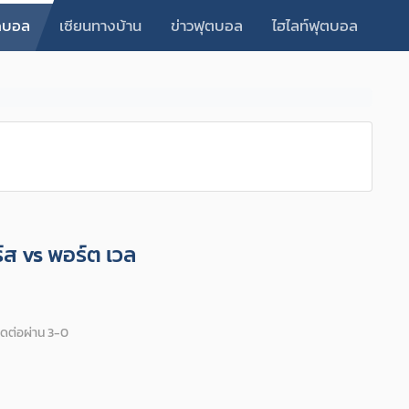
็ดบอล
เซียนทางบ้าน
ข่าวฟุตบอล
ไฮไลท์ฟุตบอล
ร์ส vs พอร์ต เวล
คาดต่อผ่าน 3-0