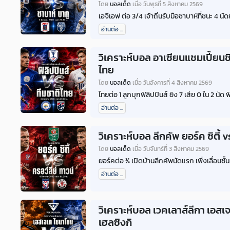
โดย
บอลเด็ด
เมื่อ วันพุธที่ 5 สิงหาคม 2569
เอจีเอฟ ต่อ 3/4 เจ้าถิ่นรับมือซาบาห์ที่ชนะ 4 นัดย
อ่านต่อ ...
วิเคราะห์บอล อาเซียนแชมเปี้ยนชิ
ไทย
โดย
บอลเด็ด
เมื่อ วันอังคารที่ 4 สิงหาคม 2569
ไทยต่อ 1 ลูกบุกฟิลิปปินส์ ยิง 7 เสีย 0 ใน 2 นัด ฟ
อ่านต่อ ...
วิเคราะห์บอล ลีกคัพ ยอร์ค ซิตี้ vs
โดย
บอลเด็ด
เมื่อ วันจันทร์ที่ 3 สิงหาคม 2569
ยอร์คต่อ ¾ เปิดบ้านลีกคัพนัดแรก เพิ่งเลื่อนชั้น
อ่านต่อ ...
วิเคราะห์บอล เวคเลาส์ลีกา เอสเ
เฮลซิงกิ