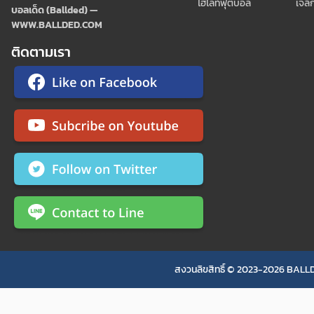
ไฮไลท์ฟุตบอล
เจลี
บอลเด็ด (Ballded) —
WWW.BALLDED.COM
ติดตามเรา
สงวนลิขสิทธิ์ © 2023-2026 BALLD