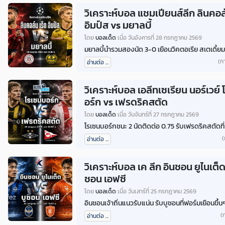
วิเคราะห์บอล แชมเปียนส์ลีก ลินคอล์
อิมป์ส vs มยาลบี้
โดย
บอลเด็ด
เมื่อ วันอังคารที่ 28 กรกฎาคม 2569
มยาลบี้นำรวมสองนัด 3-0 เยือนวิคตอเรีย สเตเดี้ยมที
(ก
อ่านต่อ ...
วิเคราะห์บอล เอลีทเซเรียน นอร์เวย์
อร์ก vs เฟรดริคสตัด
โดย
บอลเด็ด
เมื่อ วันจันทร์ที่ 27 กรกฎาคม 2569
โรเซนบอร์กชนะ 2 นัดติดต่อ 0.75 รับเฟรดริคสตัดที่ฟ
(
อ่านต่อ ...
วิเคราะห์บอล เค ลีก อินชอน ยูไนเต็ด
ชอน เอฟซี
โดย
บอลเด็ด
เมื่อ วันเสาร์ที่ 25 กรกฎาคม 2569
อินชอนเจ้าถิ่นแนวรับแน่น รับบูชอนที่ฟอร์มเยือนขึ้น
(
อ่านต่อ ...