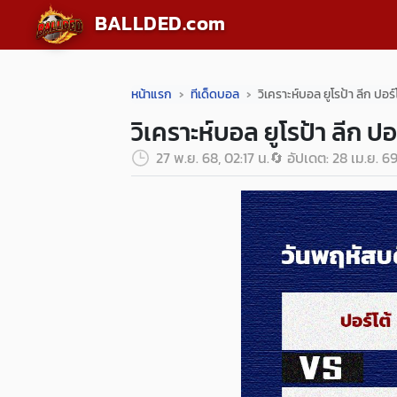
BALLDED.com
หน้าแรก
ทีเด็ดบอล
วิเคราะห์บอล ยูโรป้า ลีก ปอร์โ
วิเคราะห์บอล ยูโรป้า ลีก ปอร
27 พ.ย. 68, 02:17 น.
🔄 อัปเดต: 28 เม.ย. 69