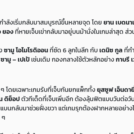
มกำลังเริ่มกลับมาสมบูรณ์ขึ้นหลายจุด โดย
ยาน เบดนาเ
อ ยอง
ที่หายเจ็บเข่ากลับมาอยู่บนม้านั่งในเกมล่าสุด ส่วน
าง
ซามู โอโมโรดิออน
ที่ซัด 6 ลูกในลีก กับ
เดนิซ กูล
ที่ก
ซามู – เปเป้
เช่นเดิม กองกลางใช้ตัวหลักอย่าง
กาบรี เ
ๆ โดยเฉพาะเกมรับที่เจ็บกันยกแพ็กทั้ง
ยุสซูฟ เอ็นดายี่
น ดิย็อป
ตัวทีเด็ดที่เจ็บเพิ่มอีก ต้องลุ้นฟิตแบบวันต่อวั
แบนกลับมาช่วยฝั่งขวา แต่เกมรุกต้องฝากหลายอย่างไ
 ๆ