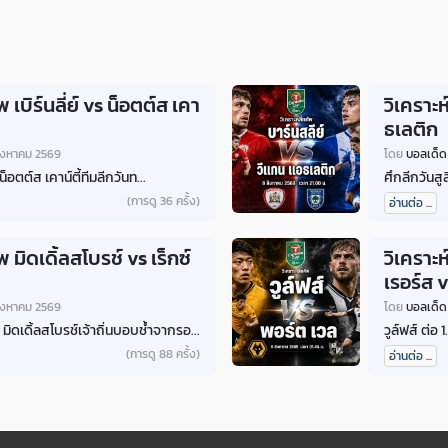
 เบิร์นลี่ย์ vs น็อตต์ส เคา
วิเคราะ
ธเลติก
7 สิงหาคม 2569
โดย
บอลเด็ด
บน็อตต์ส เคาน์ตี้ทีมลีกวันท...
ศึกลีกวันสู
(การดู 36 ครั้ง)
อ่านต่อ ...
 มิดเดิ้ลสโบรช์ vs เร็กซ์
วิเคราะ
เรอร์ส 
7 สิงหาคม 2569
โดย
บอลเด็ด
ิดเดิ้ลสโบรช์เจ้าถิ่นบอบช้ำจากรอ...
วูล์ฟส์ ต่อ 
(การดู 88 ครั้ง)
อ่านต่อ ...