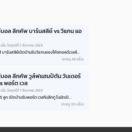
ห์บอล ลีกคัพ บาร์นสลีย์ vs วีแกน แอ
เมื่อ วันศุกร์ที่ 7 สิงหาคม 2569
สี บาร์นสลีย์เปิดบ้านรับวีแกนของโค้ชคอลด์เวลล์...
(การดู 48 ครั้ง)
ห์บอล ลีกคัพ วูล์ฟแฮมป์ตัน วันเดอร์
vs พอร์ต เวล
เมื่อ วันศุกร์ที่ 7 สิงหาคม 2569
1.5 ลูก เปิดบ้านรับพอร์ต เวลทีมลีกทู ในนัดเปิ...
(การดู 101 ครั้ง)