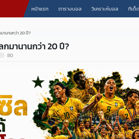
หน้าแรก
ตารางบอล
วิเคราะห์บอล
ทีเด
กมานานกว่า 20 ปี?
โลกมานานกว่า 20 ปี?
80