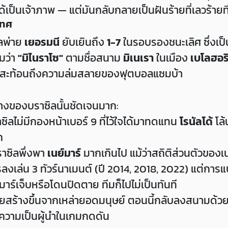
ด้เป็นเจ้าภาพ — แต่มันกลับกลายเป็นฝันร้ายที่เลวร้ายท
เทศ
ิลพ่าย
เยอรมนี
ยับเยินถึง
1-7
ในรอบรองชนะเลิศ ซึ่งเป็น
มว่า
"มิไนราโซ"
ตามชื่อสนาม
มิเนเรา
ในเมือง
เบโลฮอร
่สะท้อนถึงความล่มสลายของฟุตบอลแซมบ้า
างของบราซิลนั้นชัดเจนมาก:
ซิลไม่มีกองหน้าเบอร์ 9 ที่ไว้ใจได้มาทดแทน
โรนัลโด้
โล้
ก
าซิลพึ่งพา
เนย์มาร์
มากเกินไป แม้ว่าสถิติส่วนตัวของ
งเล่น 3 ทัวร์นาเมนต์ (ปี 2014, 2018, 2022) แต่การ
าร์เจ็บหรือโดนปิดตาย ทีมก็ไปไม่เป็นทันที
เคยสร้างขึ้นจากเหล่ายอดมนุษย์ ตอนนี้กลับลงสนามด้
ความเป็นผู้นำในเกมกดดัน