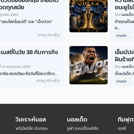
บปวดของอังกฤษ เกือบได้
ความลับข
ชวดทุกสมัย
ชนะยูโรป้
 มิถุนายน 2569
โดย
บอลเด็ด
"มองโลกในแง่ดี" และ "เจ็บปวด"
ถ้าคุณเป็น
ห...
(การดู 113 ครั้ง)
อ่านต่อ ...
 เมสซี่ในวัย 38 กับภารกิจ
เอ็มบัปเ
ฝันร้ายท
ีที่ 14 พฤษภาคม 2569
โดย
บอลเด็ด
อิล สเตเดียม คือวันที่โลกจารึกว...
ตั้งแต่เด็ก
(การดู 103 ครั้ง)
อ่านต่อ ...
วิเคราะห์บอล
บอลเด็ด
ทีมฟุ
พรีเมียร์ลีก อังกฤษ
ยูฟ่า แชมเปี้ยนส์ลีก
เซลซี