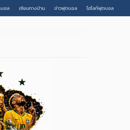
็ดบอล
เซียนทางบ้าน
ข่าวฟุตบอล
ไฮไลท์ฟุตบอล