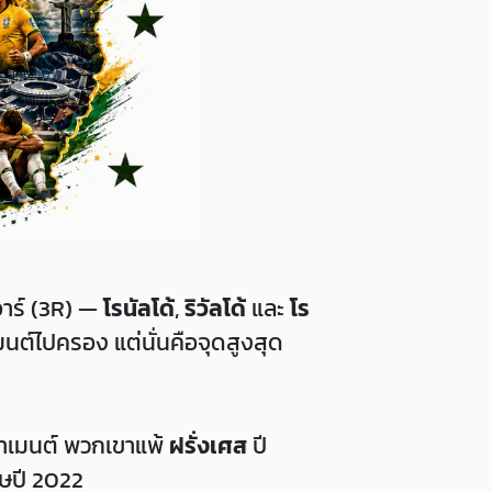
าร์ (3R) —
โรนัลโด้
,
ริวัลโด้
และ
โร
มนต์ไปครอง แต่นั่นคือจุดสูงสุด
์นาเมนต์ พวกเขาแพ้
ฝรั่งเศส
ปี
ษปี 2022