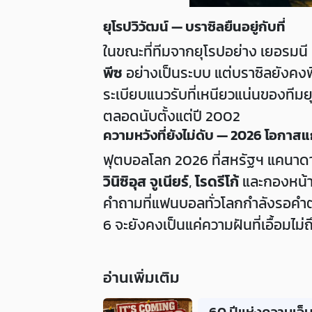
ยุโรปวิวัฒน์ — บราซิลยืนอยู่กับที่
ในขณะที่ทีมจากยุโรปอย่าง เยอรมน
พีซ
อย่างเป็นระบบ แต่บราซิลยังค
ระเบียบแนวรับที่เหนียวแน่นของทีม
ตลอดนับตั้งแต่ปี 2002
ความหวังที่ยังไม่ดับ — 2026 โอกาสแ
ฟุตบอลโลก 2026 ที่สหรัฐฯ แคนาดา แ
วินิซิอุส จูเนียร์
,
โรดรีโก้
และกองหน้า
คำถามที่แฟนบอลทั่วโลกกำลังรอคำตอ
6 จะยังคงเป็นแค่ความฝันที่เอื้อมไม่
อ่านเพิ่มเติม