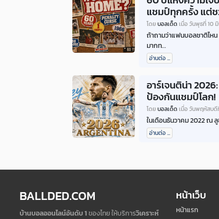
60 ปีแห่งความเจ็
แชมป์ทุกครั้ง แต่
โดย
บอลเด็ด
เมื่อ วันพุธที่ 10
ถ้าถามว่าแฟนบอลชาติไหน 
มากท...
อ่านต่อ ...
อาร์เจนติน่า 2026:
ป้องกันแชมป์โลก!
โดย
บอลเด็ด
เมื่อ วันพฤหัสบด
ในเดือนธันวาคม 2022 ณ ลูซา
อ่านต่อ ...
BALLDED.COM
หน้าเว็บ
หน้าแรก
บ้านบอลออนไลน์อันดับ 1
ของไทย ให้บริการ
วิเคราะห์