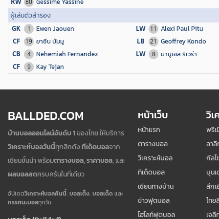
RW
Gessime Yassine
80
ผู้เล่นตัวสำรอง
GK
Ewen Jaouen
LW
Alexi Paul Pitu
1
11
CF
ยาซีน บัมมู
LB
Geoffrey Kondo
19
21
CB
Nehemiah Fernandez
LW
มานูเอล ริเวร่า
4
8
CF
Kay Tejan
9
BALLDED.COM
หน้าเว็บ
วิเ
หน้าแรก
พรีเ
บ้านบอลออนไลน์อันดับ 1
ของไทย ให้บริการ
ตารางบอล
ลาลี
วิเคราะห์บอลวันนี้
ทุกลีกดัง
ทีเด็ดบอล
จาก
วิเคราะห์บอล
กัลโช
เซียนชั้นนำ พร้อม
ตารางบอล
,
ราคาบอล
, และ
ทีเด็ดบอล
บุนเ
ผลบอลสด
ครบครันในที่เดียว
เซียนทางบ้าน
ลีกเ
อัปเดต
วิเคราะห์บอลคืนนี้
,
บอลเต็ง
,
บอลเด็ด
และ
ข่าวฟุตบอล
ไทยล
ทรรศนะบอล
ทุกวัน
ไฮไลท์ฟุตบอล
เจลี