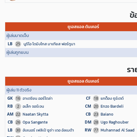
ข
ยูเอสแอล ดันเคอร์
ผู้เล่นบาดเจ็บ
LB
นูริโอ โดมิงโกส มาเทียส ฟอร์ทูนา
25
ผู้เล่นถูกแบน
ราย
ยูเอสแอล ดันเคอร์
ผู้เล่น 11 ตัวจริง
GK
อาเดรียน ออร์โตล่า
CF
แกต็อง กูร์เตต์
16
18
RB
อเล็ก จอร์เจน
CM
Enzo Bardeli
2
20
AM
Naatan Skytta
CB
Baiano
22
23
CB
Opa Sangante
DM
Ugo Raghouber
26
28
LB
อับเนอร์ เฟลิเป้ ซูซ่า เดอ อัลเมด้า
RW
Muhannad Al Saad
30
77