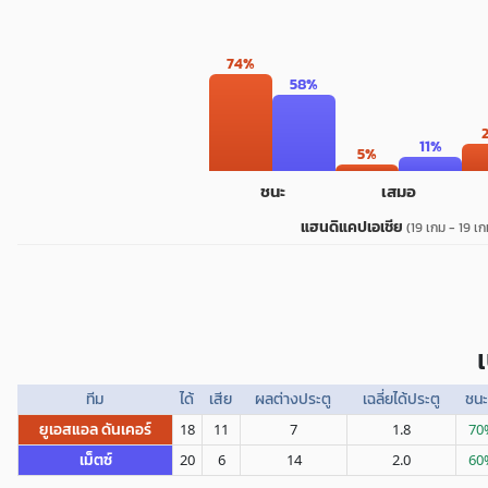
74%
58%
11%
5%
ชนะ
เสมอ
แฮนดิแคปเอเชีย
(19 เกม - 19 เก
ทีม
ได้
เสีย
ผลต่างประตู
เฉลี่ยได้ประตู
ชน
ยูเอสแอล ดันเคอร์
18
11
7
1.8
70
เม็ตซ์
20
6
14
2.0
60