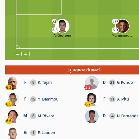
#2
#77
6.3
6.9
A. Georgen
Muhannad Al Saad
4-1-4-1
ยูเอสแอล ดันเคอร์
F
K. Tejan
D
G. Kondo
9
21
6.3
5.3
F
Y. Bammou
F
A. Pitu
19
11
6.5
6.7
M
M. Rivera
D
N. Fernande
8
4
6.6
G
E. Jaouen
1