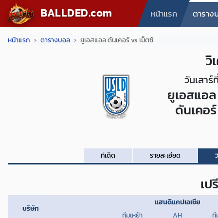
BALLDED.com
หน้าแรก
ตาราง
หน้าแรก
ตารางบอล
ยูเอสแอล ดันเคอร์ vs เม็ตซ์
วิ
วันเสาร์
ยูเอสแอล
ดันเคอร์
ทีเด็ด
รายละเอียด
ว
เปร
แฮนดิแคปเอเชีย
บริษัท
ทีมเหย้า
AH
ที