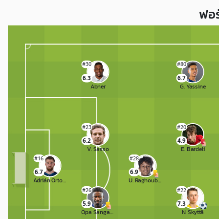
ฟอร
#30
#80
6.3
6.7
Abner
G. Yassine
#23
#20
6.2
4.9
V. Sasso
E. Bardeli
#16
#28
6.7
6.9
Adrián Ortolá
U. Raghouber
#26
#22
5.9
7.3
Opa Sanganté
N. Skyttä