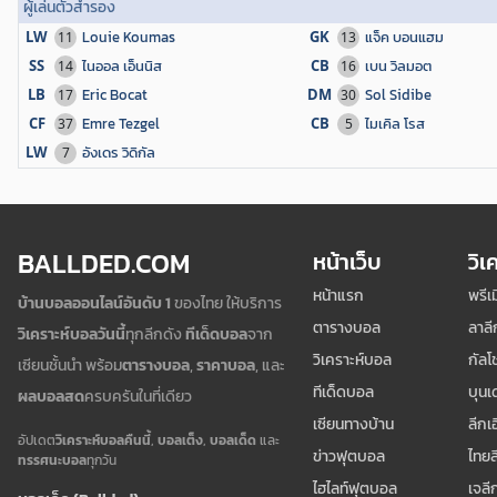
ผู้เล่นตัวสำรอง
LW
Louie Koumas
GK
แจ็ค บอนแฮม
11
13
SS
ไนออล เอ็นนิส
CB
เบน วิลมอต
14
16
LB
Eric Bocat
DM
Sol Sidibe
17
30
CF
Emre Tezgel
CB
ไมเคิล โรส
37
5
LW
อังเดร วิดิกัล
7
BALLDED.COM
หน้าเว็บ
วิเ
หน้าแรก
พรีเ
บ้านบอลออนไลน์อันดับ 1
ของไทย ให้บริการ
ตารางบอล
ลาลี
วิเคราะห์บอลวันนี้
ทุกลีกดัง
ทีเด็ดบอล
จาก
วิเคราะห์บอล
กัลโช
เซียนชั้นนำ พร้อม
ตารางบอล
,
ราคาบอล
, และ
ทีเด็ดบอล
บุนเ
ผลบอลสด
ครบครันในที่เดียว
เซียนทางบ้าน
ลีกเ
อัปเดต
วิเคราะห์บอลคืนนี้
,
บอลเต็ง
,
บอลเด็ด
และ
ข่าวฟุตบอล
ไทยล
ทรรศนะบอล
ทุกวัน
ไฮไลท์ฟุตบอล
เจลี