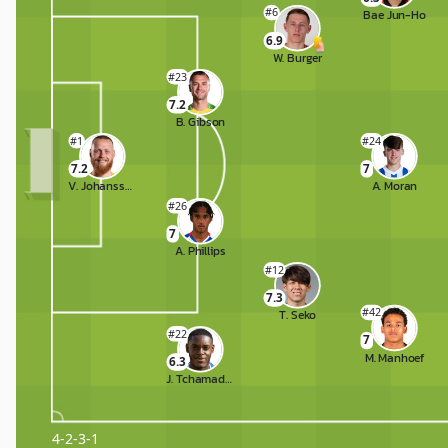
#6
Bae Jun-Ho
6.9
W. Burger
#23
7.2
B. Gibson
#1
#24
7.2
7
V. Johansson
A. Moran
#26
7
A. Phillips
#12
7.3
#42
T. Seko
#22
7
M. Manhoef
6.3
J. Tchamadeu
4-2-3-1