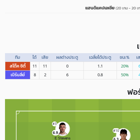
แฮนดิแคปเอเชีย
(20 เกม - 20 เ
ทีม
ได้
เสีย
ผลต่างประตู
เฉลี่ยได้ประตู
ชนะ%
เ
สโต๊ค ซิตี้
11
11
0
1.1
20%
เบิร์นลี่ย์
8
2
6
0.8
50%
ฟอร
#3
#10
6.9
E. Stevens
6.3