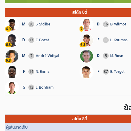
สโต๊ค ซิตี้
M
S. Sidibe
D
B. Wilmot
30
16
6.9
7
D
E. Bocat
F
L. Koumas
17
11
6.3
6.3
M
André Vidigal
D
M. Rose
7
5
6.3
F
N. Ennis
F
E. Tezgel
14
37
G
J. Bonham
13
ข
สโต๊ค ซิตี้
ผู้เล่นบาดเจ็บ