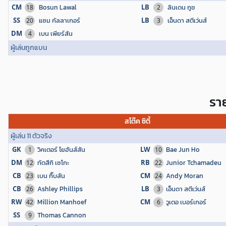
CM
Bosun Lawal
LB
ลินเดน กูช
18
2
SS
แซม กัลลาเกอร์
LB
เอ็นดา สตีเว่นส์
20
3
DM
เบน เพียร์สัน
4
ผู้เล่นถูกแบน
ราย
สโต๊ค ซิตี้
ผู้เล่น 11 ตัวจริง
GK
วิคเตอร์ โยฮันส์สัน
LW
Bae Jun Ho
1
10
DM
ทัตสึกิ เซโกะ
RB
Junior Tchamadeu
12
22
CB
เบน กิ๊บสัน
CM
Andy Moran
23
24
CB
Ashley Phillips
LB
เอ็นดา สตีเว่นส์
26
3
RW
Million Manhoef
CM
วูเตอ เบอร์เกอร์
42
6
SS
Thomas Cannon
9