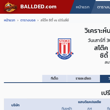
BALLDED.com
หน้าแรก
ตาราง
หน้าแรก
ตารางบอล
สโต๊ค ซิตี้ vs เบิร์นลี่ย์
วิเคราะห
วันเสาร์ที
สโต๊ค
ซิตี้
สน
ทีเด็ด
รายละเอียด
ว
เปร
แฮนดิแคปเอเชีย
บริษัท
ทีมเหย้า
AH
ที