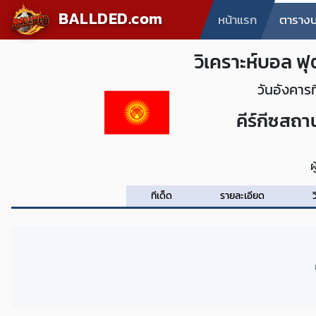
BALLDED.com
หน้าแรก
ตาราง
วิเคราะห์บอล ฟ
วันอังคารท
คีร์กีซสถา
ผ
ทีเด็ด
รายละเอียด