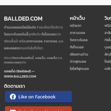
BALLDED.COM
หน้าเว็บ
วิเ
หน้าแรก
พรีเ
บ้านบอลออนไลน์อันดับ 1
ของไทย ให้บริการ
ตารางบอล
ลาลี
วิเคราะห์บอลวันนี้
ทุกลีกดัง
ทีเด็ดบอล
จาก
วิเคราะห์บอล
กัลโช
เซียนชั้นนำ พร้อม
ตารางบอล
,
ราคาบอล
, และ
ทีเด็ดบอล
บุนเ
ผลบอลสด
ครบครันในที่เดียว
เซียนทางบ้าน
ลีกเ
อัปเดต
วิเคราะห์บอลคืนนี้
,
บอลเต็ง
,
บอลเด็ด
และ
ข่าวฟุตบอล
ไทยล
ทรรศนะบอล
ทุกวัน
ไฮไลท์ฟุตบอล
เจลี
บอลเด็ด (Ballded) —
WWW.BALLDED.COM
ติดตามเรา