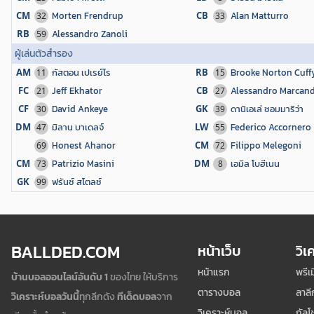
CM
Morten Frendrup
CB
Alan Matturro
32
33
RB
Alessandro Zanoli
59
ผู้เล่นตัวสำรอง
AM
กัสตอน เปเรย์โร
RB
Brooke Norton Cuff
11
15
FC
Jeff Ekhator
CB
Alessandro Marcand
21
27
CF
David Ankeye
GK
ดานิเอเล่ ซอมมาริว่า
30
39
DM
มิลาน บาเดลจ์
LW
Federico Accornero
47
55
Honest Ahanor
CM
Filippo Melegoni
69
72
CM
Patrizio Masini
DM
เอมิล โบฮีเนน
73
8
GK
ฟรันซ์ สโตลซ์
99
BALLDED.COM
หน้าเว็บ
วิเ
หน้าแรก
พรีเ
บ้านบอลออนไลน์อันดับ 1
ของไทย ให้บริการ
ตารางบอล
ลาลี
วิเคราะห์บอลวันนี้
ทุกลีกดัง
ทีเด็ดบอล
จาก
วิเคราะห์บอล
กัลโช