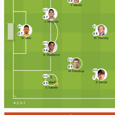
6.6
F. Miretti
#22
6.7
J. Vásquez
#1
#2
6.7
6.9
N. Leali
M. Thorsby
#14
6.6
A. Vogliacco
#32
6.9
#59
M. Frendrup
#20
7
A. Zanoli
6.5
S. Sabelli
4-2-3-1