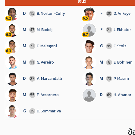
เจนัว
D
B. Norton-Cuffy
F
D. Ankeye
15
30
6.2
6.5
M
M. Badelj
F
J. Ekhator
47
21
6.3
6.7
M
F. Melegoni
G
F. Stolz
72
99
6.3
M
G. Pereiro
M
E. Bohinen
11
8
D
A. Marcandalli
M
P. Masini
27
73
M
F. Accornero
D
H. Ahanor
55
69
G
D. Sommariva
39
ข