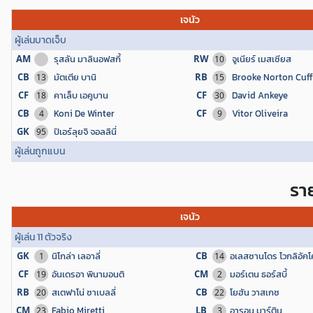
เจนัว
ผู้เล่นบาดเจ็บ
AM
รุสลัน มาลินอฟสกี้
RW
จูเนียร์ เมสเซียส
10
CB
มัตเตีย บานิ
RB
Brooke Norton Cuf
13
15
CF
คาเล็บ เอคูบาน
CF
David Ankeye
18
30
CB
Koni De Winter
CF
Vitor Oliveira
4
9
GK
ปิเอร์ลุยจิ จอลลินี่
95
ผู้เล่นถูกแบน
ราย
เจนัว
ผู้เล่น 11 ตัวจริง
GK
นิโกล่า เลอาลี่
CB
อเลสซานโดร โวกลิอัคโ
1
14
CF
อันเดรอา พินามอนติ
CM
มอร์เตน ธอร์สบี้
19
2
RB
สเตฟาโน่ ซาเบลลี่
CB
โยฮัน วาสเกซ
20
22
CM
Fabio Miretti
LB
อารอน มาร์ติน
23
3