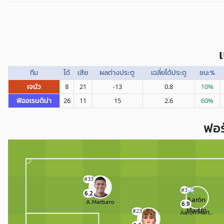
ทีม
ได้
เสีย
ผลต่างประตู
เฉลี่ยได้ประตู
ชนะ%
เจนัว
8
21
-13
0.8
10%
ฟิออเรนติน่า
26
11
15
2.6
60%
ฟอร
#33
#3
6.2
A. Matturro
6.9
#23
Aarón Martín