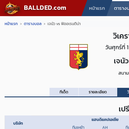
BALLDED.com
หน้าแรก
ตาราง
หน้าแรก
ตารางบอล
เจนัว vs ฟิออเรนติน่า
วิเคร
วันศุกร์ท
เจนัว
สนาม:
ทีเด็ด
รายละเอียด
ว
เปร
แฮนดิแคปเอเชีย
บริษัท
ทีมเหย้า
AH
ที