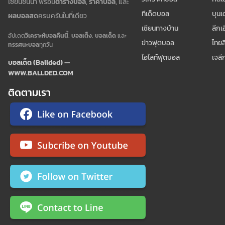
เซียนชั้นนำ พร้อม
ตารางบอล
,
ราคาบอล
, และ
ทีเด็ดบอล
บุนเ
ผลบอลสด
ครบครันในที่เดียว
เซียนทางบ้าน
ลีกเ
อัปเดต
วิเคราะห์บอลคืนนี้
,
บอลเต็ง
,
บอลเด็ด
และ
ข่าวฟุตบอล
ไทยล
ทรรศนะบอล
ทุกวัน
ไฮไลท์ฟุตบอล
เจลี
บอลเด็ด (Ballded) —
WWW.BALLDED.COM
ติดตามเรา