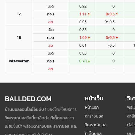
เปิด
0.92
0
12
ก่อน
1.11
0/0.5
สด
0.05
0/-0.5
เปิด
0.85
0
18
ก่อน
1.09
0/0.5
สด
0.01
-0.5
เปิด
0.83
0
Interwetten
ก่อน
0.70
0
สด
-
-
BALLDED.COM
หน้าเว็บ
วิเ
หน้าแรก
พรีเ
บ้านบอลออนไลน์อันดับ 1
ของไทย ให้บริการ
ตารางบอล
ลาลี
วิเคราะห์บอลวันนี้
ทุกลีกดัง
ทีเด็ดบอล
จาก
วิเคราะห์บอล
กัลโช
เซียนชั้นนำ พร้อม
ตารางบอล
,
ราคาบอล
, และ
ทีเด็ดบอล
บุนเ
ผลบอลสด
ครบครันในที่เดียว