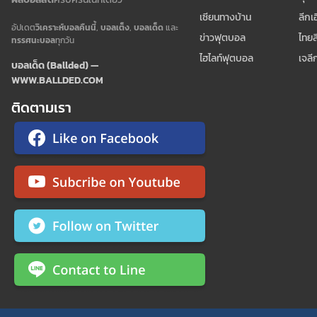
เซียนทางบ้าน
ลีกเ
อัปเดต
วิเคราะห์บอลคืนนี้
,
บอลเต็ง
,
บอลเด็ด
และ
ข่าวฟุตบอล
ไทยล
ทรรศนะบอล
ทุกวัน
ไฮไลท์ฟุตบอล
เจลี
บอลเด็ด (Ballded) —
WWW.BALLDED.COM
ติดตามเรา