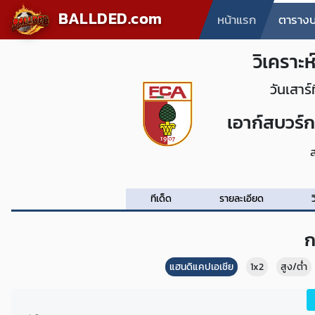
BALLDED.com
หน้าแรก
ตาราง
วิเคราะ
วันเสาร์
เอาก์สบวร์ก
ทีเด็ด
รายละเอียด
ก
แฮนดิแคปเอเชีย
1x2
สูง/ต่ำ