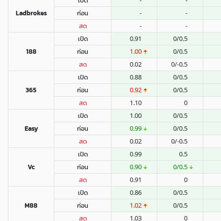
เปิด
-
-
Ladbrokes
ก่อน
-
-
สด
-
-
เปิด
0.91
0/0.5
188
ก่อน
1.00
0/0.5
สด
0.02
0/-0.5
เปิด
0.88
0/0.5
365
ก่อน
0.92
0/0.5
สด
1.10
0
เปิด
1.00
0/0.5
Easy
ก่อน
0.99
0/0.5
สด
0.02
0/-0.5
เปิด
0.99
0.5
Vc
ก่อน
0.90
0/0.5
สด
0.91
0
เปิด
0.86
0/0.5
M88
ก่อน
1.02
0/0.5
สด
1.03
0