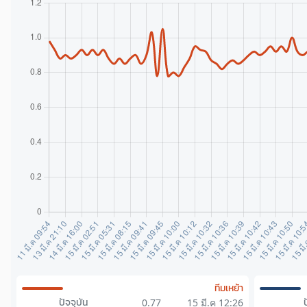
ทีมเหย้า
ปัจจุบัน
0.77
15 มี.ค 12:26