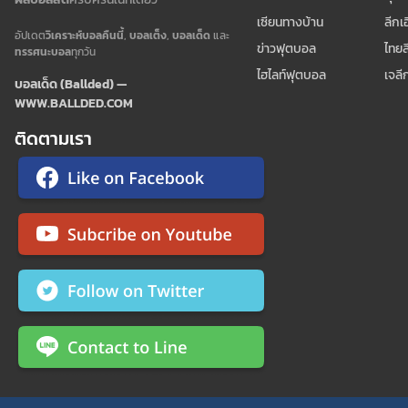
เซียนทางบ้าน
ลีกเ
อัปเดต
วิเคราะห์บอลคืนนี้
,
บอลเต็ง
,
บอลเด็ด
และ
ข่าวฟุตบอล
ไทยล
ทรรศนะบอล
ทุกวัน
ไฮไลท์ฟุตบอล
เจลี
บอลเด็ด (Ballded) —
WWW.BALLDED.COM
ติดตามเรา