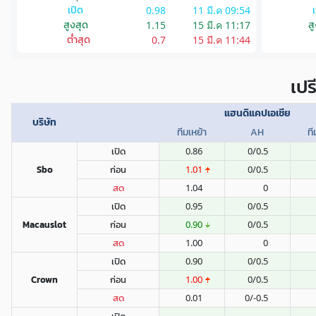
เปิด
0.98
11 มี.ค 09:54
สูงสุด
ส
1.15
15 มี.ค 11:17
ต่ำสุด
0.7
15 มี.ค 11:44
เปร
แฮนดิแคปเอเชีย
บริษัท
ทีมเหย้า
AH
ที
เปิด
0.86
0/0.5
Sbo
ก่อน
1.01
0/0.5
สด
1.04
0
เปิด
0.95
0/0.5
Macauslot
ก่อน
0.90
0/0.5
สด
1.00
0
เปิด
0.90
0/0.5
Crown
ก่อน
1.00
0/0.5
สด
0.01
0/-0.5