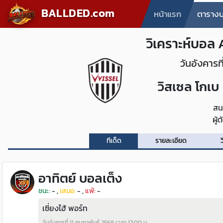
BALLDED.com
หน้าแรก
ตาราง
วิเคราะห์บอล
วันอังคารท
วิสเซล โกเบ
สน
ผู
ทีเด็ด
รายละเอียด
อาทิตย์ บอลเต็ง
ชนะ:
-
,
เสมอ:
-
,
แพ้:
-
เซี่ยงไฮ้ พอร์ท
วันอังคารที่ 11 กุมภาพันธ์ 2568 เวลา 17:00 น.