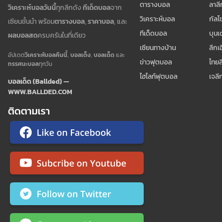
ตารางบอล
ลาลี
วิเคราะห์บอลวันนี้
ทุกลีกดัง
ทีเด็ดบอล
จาก
วิเคราะห์บอล
กัลโช
เซียนชั้นนำ พร้อม
ตารางบอล
,
ราคาบอล
, และ
ทีเด็ดบอล
บุนเ
ผลบอลสด
ครบครันในที่เดียว
เซียนทางบ้าน
ลีกเ
อัปเดต
วิเคราะห์บอลคืนนี้
,
บอลเต็ง
,
บอลเด็ด
และ
ข่าวฟุตบอล
ไทยล
ทรรศนะบอล
ทุกวัน
ไฮไลท์ฟุตบอล
เจลี
บอลเด็ด (Ballded) —
WWW.BALLDED.COM
ติดตามเรา