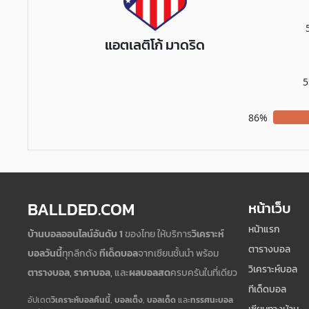
แอตเลติโก้ มาดริด
5
86%
BALLDED.COM
หน้าเว็บ
หน้าแรก
บ้านบอลออนไลน์อันดับ 1
ของไทย ให้บริการ
วิเคราะห์
ตารางบอล
บอลวันนี้
ทุกลีกดัง
ทีเด็ดบอล
จากเซียนชั้นนำ พร้อม
วิเคราะห์บอล
ตารางบอล
,
ราคาบอล
, และ
ผลบอลสด
ครบครันในที่เดียว
ทีเด็ดบอล
อัปเดต
วิเคราะห์บอลคืนนี้
,
บอลเต็ง
,
บอลเด็ด
และ
ทรรศนะบอล