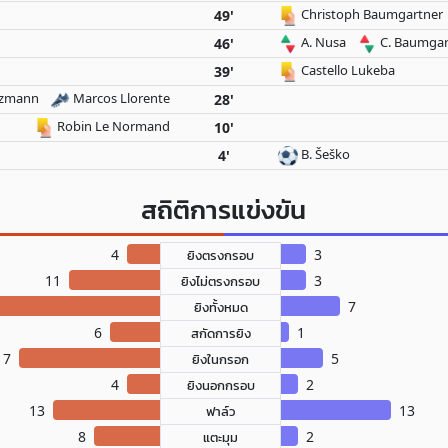
Christoph Baumgartner
49'
A. Nusa
C. Baumgar
46'
Castello Lukeba
39'
ezmann
Marcos Llorente
28'
Robin Le Normand
10'
B. Šeško
4'
สถิติการแข่งขัน
4
3
ยิงตรงกรอบ
11
3
ยิงไม่ตรงกรอบ
7
ยิงทั้งหมด
6
1
สกัดการยิง
17
5
ยิงในกรอก
4
2
ยิงนอกกรอบ
13
13
ฟาล์ว
8
2
แตะมุม