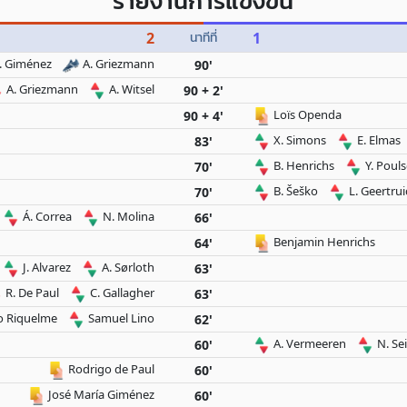
รายงานการแข่งขัน
2
นาทีที่
1
J. Giménez
A. Griezmann
90'
A. Griezmann
A. Witsel
90 + 2'
Loïs Openda
90 + 4'
X. Simons
E. Elmas
83'
B. Henrichs
Y. Poul
70'
B. Šeško
L. Geertru
70'
Á. Correa
N. Molina
66'
Benjamin Henrichs
64'
J. Alvarez
A. Sørloth
63'
R. De Paul
C. Gallagher
63'
o Riquelme
Samuel Lino
62'
A. Vermeeren
N. Se
60'
Rodrigo de Paul
60'
José María Giménez
60'