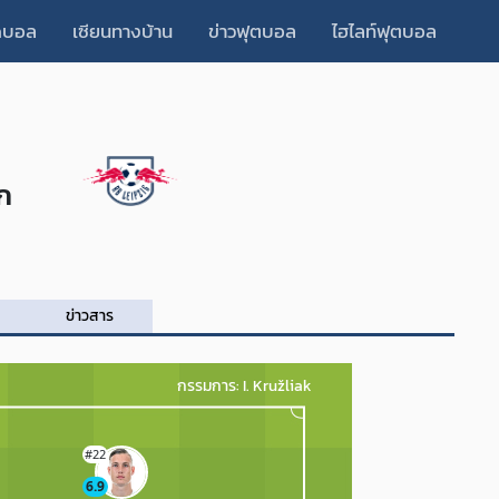
็ดบอล
เซียนทางบ้าน
ข่าวฟุตบอล
ไฮไลท์ฟุตบอล
ิก
ข่าวสาร
กรรมการ: I. Kružliak
#22
6.9