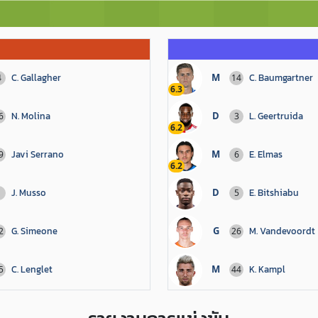
C. Gallagher
M
C. Baumgartner
4
14
6.3
N. Molina
D
L. Geertruida
6
3
6.2
Javi Serrano
M
E. Elmas
9
6
6.2
J. Musso
D
E. Bitshiabu
1
5
G. Simeone
G
M. Vandevoordt
2
26
C. Lenglet
M
K. Kampl
5
44