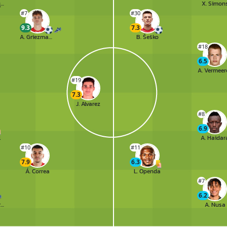
Rodrigo Riquelme
X. Simon
#7
#30
9.3
7.3
A. Griezmann
B. Šeško
#18
6.5
A. Vermeer
#19
7.3
J. Alvarez
#8
6.9
l
A. Haidar
#10
#11
7.9
6.3
Á. Correa
L. Openda
#7
6.2
Marcos Llorente
A. Nusa