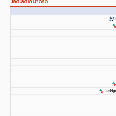
แอตเลติโก้ มาดริด
Rodrig