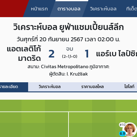
หน้าแรก
ตารางบอล
วิเคราะห์บอล
ทีเด
วิเคราะห์บอล ยูฟ่าแชมเปี้ยนส์ลีก
วันศุกร์ที่ 20 กันยายน 2567 เวลา 02:00 น.
แอตเลติโก้
2
จบ
1
แอร์เบ ไลป์ซ
มาดริด
(2-1,1-0)
สนาม: Civitas Metropolitano
ภูมิอากาศ:
ผู้ตัดสิน: I. Kružliak
รายละเอียด
วิเคราะห์บอล
ราคาบอลไหล
ไฮไลท์
#10
6.9