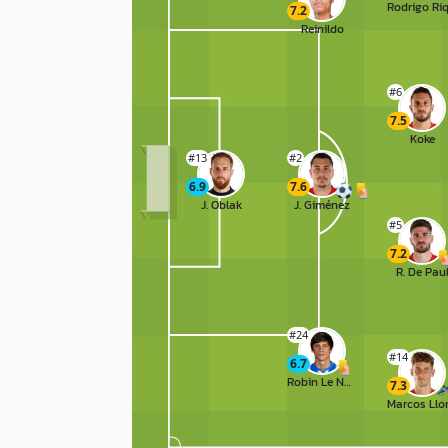
7.2
Reinildo
#6
7.5
Koke
#13
#2
6.9
7.6
J. Oblak
J. Giménez
#5
7.2
R. De Pau
#24
#14
6.7
Robin Le Normand
7.3