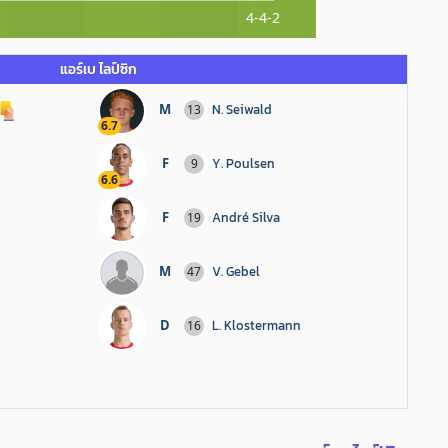
4-4-2
แอร์เบ ไลป์ซิก
M
N. Seiwald
13
6.7
F
Y. Poulsen
9
6.6
F
André Silva
19
M
V. Gebel
47
D
L. Klostermann
16