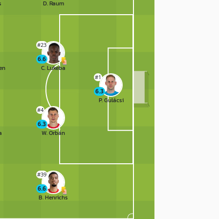
s
D. Raum
#23
6.6
en
C. Lukeba
#1
6.3
P. Gulácsi
#4
6.3
a
W. Orbán
#39
6.6
B. Henrichs