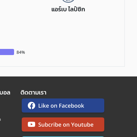
แอร์เบ ไลป์ซิก
84%
ตบอล
ติดตามเรา
ด