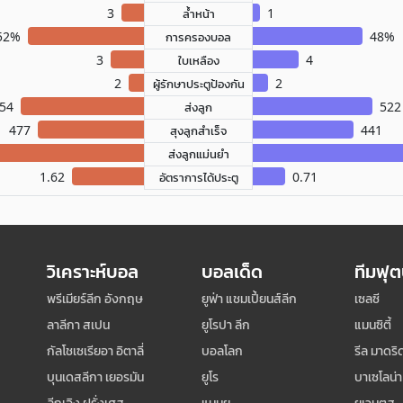
3
1
ล้ำหน้า
52%
48%
การครองบอล
3
4
ใบเหลือง
2
2
ผู้รักษาประตูป้องกัน
54
522
ส่งลูก
477
441
สุงลูกสำเร็จ
ส่งลูกแม่นยำ
1.62
0.71
อัตราการได้ประตู
วิเคราะห์บอล
บอลเด็ด
ทีมฟุ
พรีเมียร์ลีก อังกฤษ
ยูฟ่า แชมเปี้ยนส์ลีก
เซลซี
ลาลีกา สเปน
ยูโรปา ลีก
แมนซิตี้
กัลโชเซเรียอา อิตาลี่
บอลโลก
รีล มาดริ
บุนเดสลีกา เยอรมัน
ยูโร
บาเซโลน่า