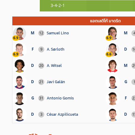
3-4-2-1
แอตเลติโก้ มาดริด
M
Samuel Lino
M
12
6.9
6.9
F
A. Sørloth
D
9
1
6.9
6.6
D
A. Witsel
M
20
2
D
Javi Galán
G
21
G
Antonio Gomis
F
31
2
D
César Azpilicueta
D
3
1