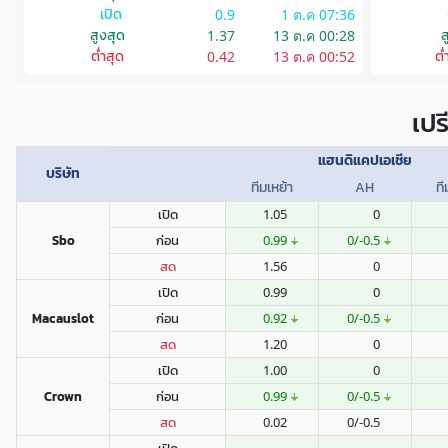
เปิด
0.9
1 ต.ค 07:36
สูงสุด
ส
1.37
13 ต.ค 00:28
ต่ำสุด
ต่
0.42
13 ต.ค 00:52
เปร
แฮนดิแคปเอเชีย
บริษัท
ทีมเหย้า
AH
ที
เปิด
1.05
0
Sbo
ก่อน
0.99
0/-0.5
สด
1.56
0
เปิด
0.99
0
Macauslot
ก่อน
0.92
0/-0.5
สด
1.20
0
เปิด
1.00
0
Crown
ก่อน
0.99
0/-0.5
สด
0.02
0/-0.5