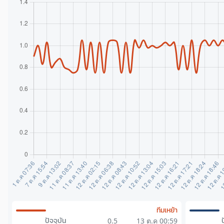
ทีมเหย้า
ปัจจุบัน
0.5
13 ต.ค 00:59