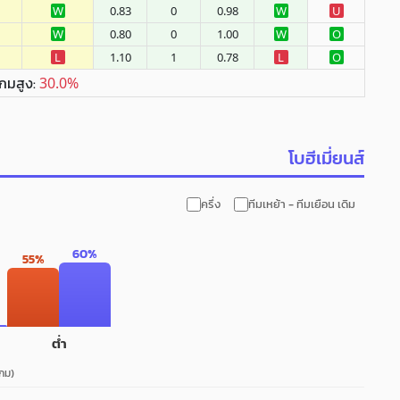
W
0.83
0
0.98
W
U
W
0.80
0
1.00
W
O
L
1.10
1
0.78
L
O
เกมสูง:
30.0%
โบฮีเมี่ยนส์
ครึ่ง
ทีมเหย้า - ทีมเยือน เดิม
60%
55%
ต่ำ
กม)