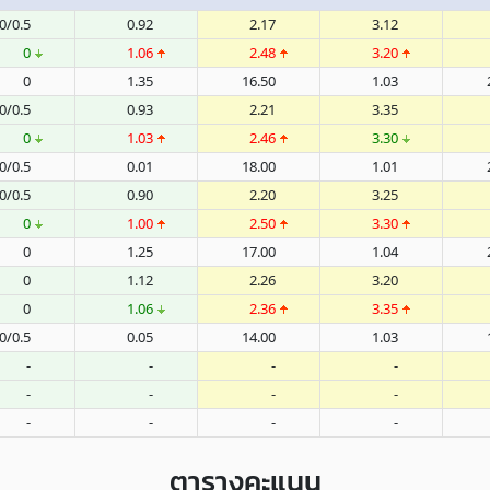
0/0.5
0.92
2.17
3.12
0
1.06
2.48
3.20
0
1.35
16.50
1.03
0/0.5
0.93
2.21
3.35
0
1.03
2.46
3.30
0/0.5
0.01
18.00
1.01
0/0.5
0.90
2.20
3.25
0
1.00
2.50
3.30
0
1.25
17.00
1.04
0
1.12
2.26
3.20
0
1.06
2.36
3.35
0/0.5
0.05
14.00
1.03
-
-
-
-
-
-
-
-
-
-
-
-
ตารางคะแนน