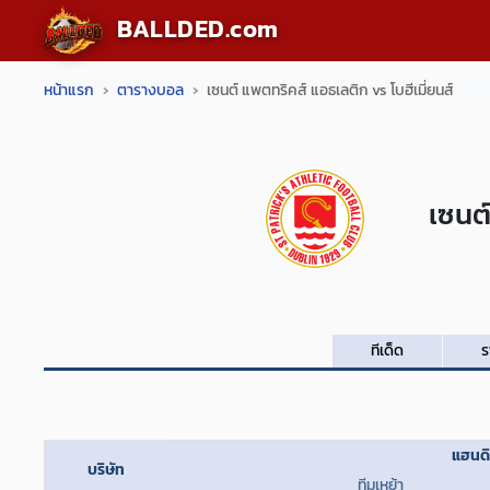
BALLDED.com
หน้าแรก
ตารางบอล
เซนต์ แพตทริคส์ แอธเลติก vs โบฮีเมี่ยนส์
เซนต
ทีเด็ด
ร
แฮนดิ
บริษัท
ทีมเหย้า