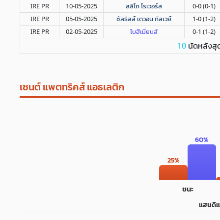
IRE PR
10-05-2025
สลิโก โรเวอร์ส
0-0 (0-1)
IRE PR
05-05-2025
ซัลธิลล์ เดวอน กัลเวย์
1-0 (1-2)
IRE PR
02-05-2025
โบฮีเมี่ยนส์
0-1 (1-2)
นัดหลังสุ
10
เซนต์ แพตทริคส์ แอธเลติก
60%
25%
ชนะ
แฮนดิแ