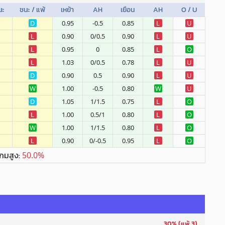
นะ
ชนะ / แพ้
เหย้า
AH
เยือน
AH
O / U
D
0.95
-0.5
0.85
L
U
L
0.90
0/0.5
0.90
L
U
L
0.95
0
0.85
L
O
L
1.03
0/0.5
0.78
L
U
D
0.90
0.5
0.90
L
U
W
1.00
-0.5
0.80
W
U
D
1.05
1/1.5
0.75
L
O
L
1.00
0.5/1
0.80
L
O
W
1.00
1/1.5
0.80
L
O
L
0.90
0/-0.5
0.95
L
O
เกมสูง:
50.0%
30% (แพ้ 3)