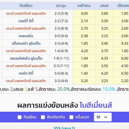
ทีมเยือน
เตะมุม
เหย้าชนะ
เสมอ
เยือนช
เซนต์ แพตทริคส์ แอธเลติก
2-3 (5-9)
4.00
3.60
1.85
เดอร์รี่ ซิตี้
2-2 (7-2)
2.10
3.30
3.00
เซนต์ แพตทริคส์ แอธเลติก
2-3 (8-9)
2.70
3.25
2.60
เชลบอร์น
3-0 (9-0)
2.38
3.25
3.00
ดร็อกเฮด้า ยูไนเต็ด
2-3 (4-4)
1.85
3.40
4.33
เซนต์ แพตทริคส์ แอธเลติก
1-4 (6-9)
4.20
3.70
1.80
วอเตอร์ฟอร์ด ยูไนเต็ด
1-8 (1-11)
1.44
4.33
6.00
เซนต์ แพตทริคส์ แอธเลติก
3-3 (7-11)
1.80
3.50
4.50
คอร์ก ซิตี้
5-0 (8-3)
1.40
4.20
6.50
เซนต์ แพตทริคส์ แอธเลติก
3-3 (4-6)
3.20
3.25
2.20
ด,ชนะ
,เสมอ
,แพ้
,อัตราชนะ:
,อัตราชนะต่อรอง:
,อัตรา
2
3
5
20.0%
10.0%
ผลการแข่งย้อนหลัง
โบฮีเมี่ยนส์
ทีมเยือน
ลีกเดียวกัน
ครึ่งแรก
10% (เสมอ 1)