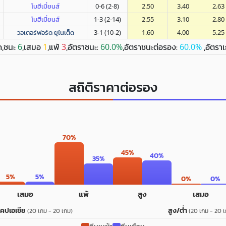
โบฮีเมี่ยนส์
0-6 (2-8)
2.50
3.40
2.63
โบฮีเมี่ยนส์
1-3 (2-14)
2.55
3.10
2.80
วอเตอร์ฟอร์ด ยูไนเต็ด
3-1 (10-2)
1.60
4.00
5.25
ด,ชนะ
,เสมอ
,แพ้
,อัตราชนะ:
,อัตราชนะต่อรอง:
,อัตรา
6
1
3
60.0%
60.0%
สถิติราคาต่อรอง
70%
45%
40%
35%
5%
5%
0%
0%
เสมอ
แพ้
สูง
เสมอ
คปเอเชีย
สูง/ต่ำ
(20 เกม - 20 เกม)
(20 เกม - 20 เ