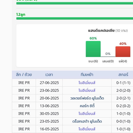
1.2ลูก
แฮนดิแคปเอเชีย
(10 เกม)
60%
40%
0%
ชนะ(6)
เสมอ(0)
แพ้(4)
ลีก / ถ้วย
เวลา
ทีมเหย้า
สกอร์
IRE PR
27-06-2025
โบฮีเมี่ยนส์
0-1 (1-1)
IRE PR
23-06-2025
โบฮีเมี่ยนส์
2-0 (2-0)
IRE PR
20-06-2025
วอเตอร์ฟอร์ด ยูไนเต็ด
2-0 (2-1)
IRE PR
13-06-2025
คอร์ก ซิตี้
0-2 (0-2)
IRE PR
30-05-2025
โบฮีเมี่ยนส์
1-0 (1-0)
IRE PR
23-05-2025
ดร็อกเฮด้า ยูไนเต็ด
0-0 (1-0)
IRE PR
16-05-2025
โบฮีเมี่ยนส์
1-0 (1-0)