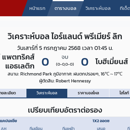
หน้าแรก
ตารางบอล
วิเคราะห์บอล
ทีเด
วิเคราะห์บอล ไอร์แลนด์ พรีเมียร์ ลิก
วันเสาร์ที่ 5 กรกฎาคม 2568 เวลา 01:45 น.
์ แพตทริคส์
0
จบ
0
โบฮีเมี่ยนส์
แอธเลติก
(0-0,0-0)
สนาม: Richmond Park
ภูมิอากาศ: ฝนตกปรอยๆ, 16℃～17℃
ผู้ตัดสิน: Robert Hennessy
ายละเอียด
วิเคราะห์บอล
ราคาบอลไหล
ไฮไลท์
เปรียบเทียบอัตราต่อรอง
แคปเอเชีย
1X2 ออดซ
AH
ทีมเยือน
ทีมเหย้า
เสมอ
ท