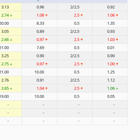
3.13
0.96
2/2.5
0.92
2.74
1.08
2.5
1.06
20.00
8.33
0.5
1.35
3.05
0.89
2/2.5
0.93
2.66
0.97
2.5
1.03
21.00
7.69
0.5
0.01
3.25
0.90
2/2.5
0.90
2.75
0.97
2.5
1.00
21.00
10.00
0.5
1.25
2.76
0.91
2/2.5
1.12
2.65
1.04
2.5
1.06
19.00
10.00
0.5
0.05
-
-
-
-
-
-
-
-
-
-
-
-