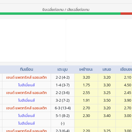
ยิงเฉลี่ยต่อเกม / เสียเฉลี่ยต่อเกม
ทีมเยือน
เตะมุม
เหย้าชนะ
เสมอ
เยือนช
เซนต์ แพตทริคส์ แอธเลติก
2-2 (4-2)
3.20
3.20
2.10
โบฮีเมี่ยนส์
1-4 (3-7)
1.75
3.30
4.50
เซนต์ แพตทริคส์ แอธเลติก
2-2 (3-6)
2.55
3.25
2.45
โบฮีเมี่ยนส์
3-2 (7-2)
1.91
3.50
3.90
เซนต์ แพตทริคส์ แอธเลติก
6-3 (13-4)
2.70
3.20
2.70
โบฮีเมี่ยนส์
5-1 (8-2)
2.30
3.40
3.00
โบฮีเมี่ยนส์
(-)
เซนต์ แพตทริคส์ แอธเลติก
2-3 (6-4)
2.20
3.25
3.00