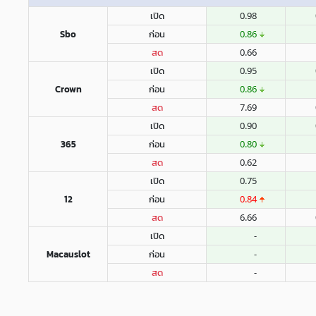
เปิด
0.98
Sbo
ก่อน
0.86
สด
0.66
เปิด
0.95
Crown
ก่อน
0.86
สด
7.69
เปิด
0.90
365
ก่อน
0.80
สด
0.62
เปิด
0.75
12
ก่อน
0.84
สด
6.66
เปิด
-
Macauslot
ก่อน
-
สด
-