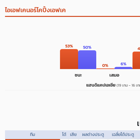
ไอเอฟเคนอร์โคปิ้งเอฟเค
53%
50%
6%
0%
ชนะ
เสมอ
แฮนดิแคปเอเชีย
(19 เกม - 16 เก
ทีม
ได้
เสีย
ผลต่างประตู
เฉลี่ยได้ประตู