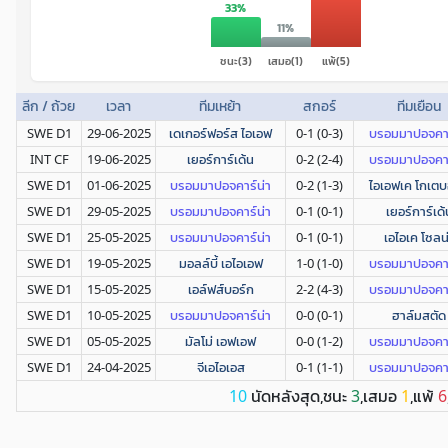
33%
11%
ชนะ(3)
เสมอ(1)
แพ้(5)
ลีก / ถ้วย
เวลา
ทีมเหย้า
สกอร์
ทีมเยือน
SWE D1
29-06-2025
เดเกอร์ฟอร์ส ไอเอฟ
0-1 (0-3)
บรอมมาปอจคาร
INT CF
19-06-2025
เยอร์การ์เด้น
0-2 (2-4)
บรอมมาปอจคาร
SWE D1
01-06-2025
บรอมมาปอจคาร์น่า
0-2 (1-3)
ไอเอฟเค โกเตบ
SWE D1
29-05-2025
บรอมมาปอจคาร์น่า
0-1 (0-1)
เยอร์การ์เด้
SWE D1
25-05-2025
บรอมมาปอจคาร์น่า
0-1 (0-1)
เอไอเค โซลน
SWE D1
19-05-2025
มอลล์บี้ เอไอเอฟ
1-0 (1-0)
บรอมมาปอจคาร
SWE D1
15-05-2025
เอล์ฟส์บอร์ก
2-2 (4-3)
บรอมมาปอจคาร
SWE D1
10-05-2025
บรอมมาปอจคาร์น่า
0-0 (0-1)
ฮาล์มสตัด
SWE D1
05-05-2025
มัลโม่ เอฟเอฟ
0-0 (1-2)
บรอมมาปอจคาร
SWE D1
24-04-2025
จีเอไอเอส
0-1 (1-1)
บรอมมาปอจคาร
นัดหลังสุด,ชนะ
,เสมอ
,แพ้
10
3
1
6