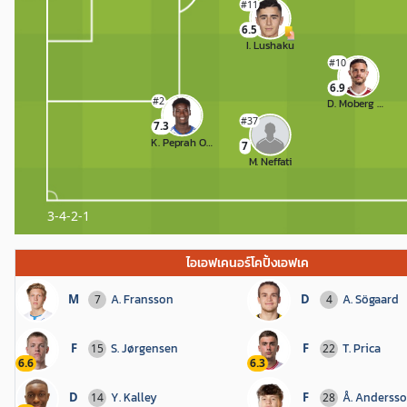
#11
6.5
I. Lushaku
#10
6.9
#2
D. Moberg Karlsson
#37
7.3
K. Peprah Oppong
7
M. Neffati
3-4-2-1
ไอเอฟเคนอร์โคปิ้งเอฟเค
M
A. Fransson
D
A. Sögaard
7
4
F
S. Jørgensen
F
T. Prica
15
22
6.6
6.3
D
Y. Kalley
F
Å. Anderss
14
28