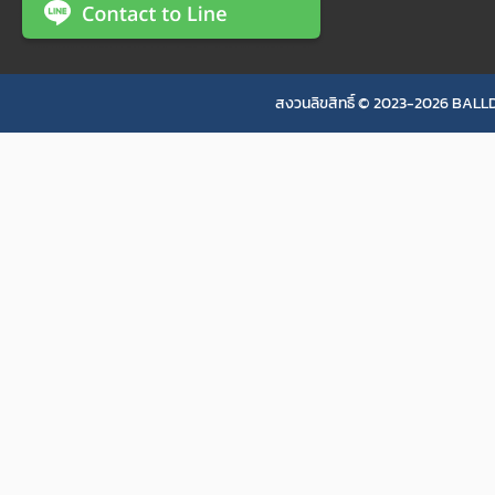
สงวนลิขสิทธิ์ © 2023-2026 BALLD